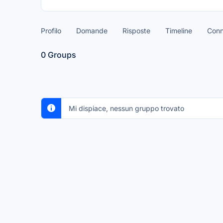
Profilo
Domande
Risposte
Timeline
Conn
0
Groups
Mi dispiace, nessun gruppo trovato