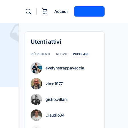
Accedi
Registrati
Utenti attivi
PIÙ RECENTI
ATTIVO
POPOLARE
evelynstrappaveccia
vimo1977
giulio.villani
Claudio84