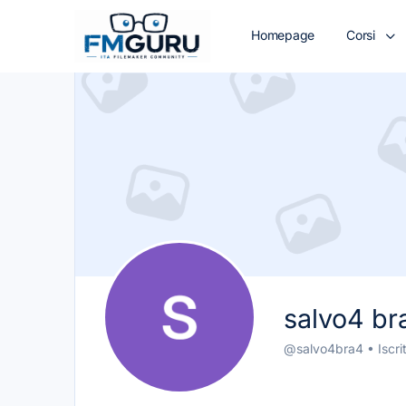
Homepage
Corsi
salvo4 br
@salvo4bra4
•
Iscr