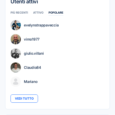
Utenti attivi
PIÙ RECENTI
ATTIVO
POPOLARE
evelynstrappaveccia
vimo1977
giulio.villani
Claudio84
Mariano
VEDI TUTTO