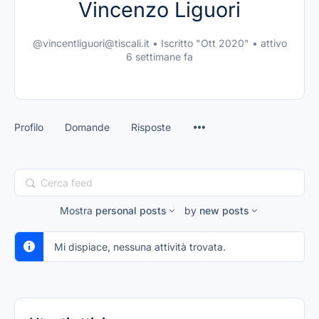
Vincenzo Liguori
@vincentliguori@tiscali.it
•
Iscritto "Ott 2020"
•
attivo
6 settimane fa
Profilo
Domande
Risposte
Cerca
feed
Mostra
personal posts
by
new posts
Mi dispiace, nessuna attività trovata.