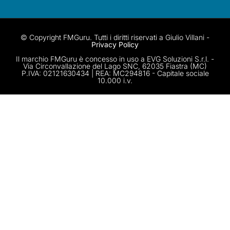
© Copyright FMGuru. Tutti i diritti riservati a Giulio Villani -
Privacy Policy
Il marchio FMGuru è concesso in uso a EVG Soluzioni S.r.l. -
Via Circonvallazione del Lago SNC, 62035 Fiastra (MC)
P.IVA: 02121630434 | REA: MC294816 - Capitale sociale
10.000 i.v.