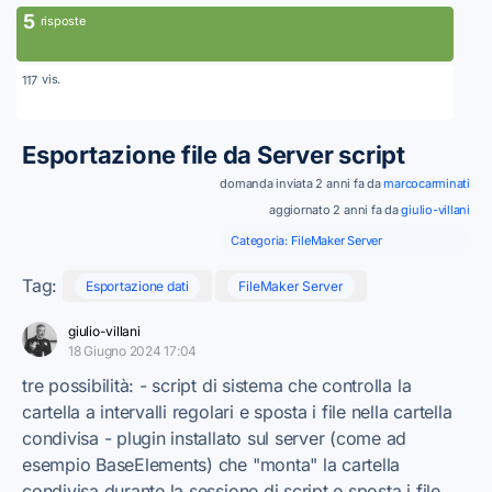
5
risposte
vis.
117
Esportazione file da Server script
domanda inviata 2 anni fa da
marcocarminati
aggiornato 2 anni fa da
giulio-villani
Categoria:
FileMaker Server
Tag:
Esportazione dati
FileMaker Server
giulio-villani
18 Giugno 2024 17:04
tre possibilità: - script di sistema che controlla la
cartella a intervalli regolari e sposta i file nella cartella
condivisa - plugin installato sul server (come ad
esempio BaseElements) che "monta" la cartella
condivisa durante la sessione di script e sposta i file.