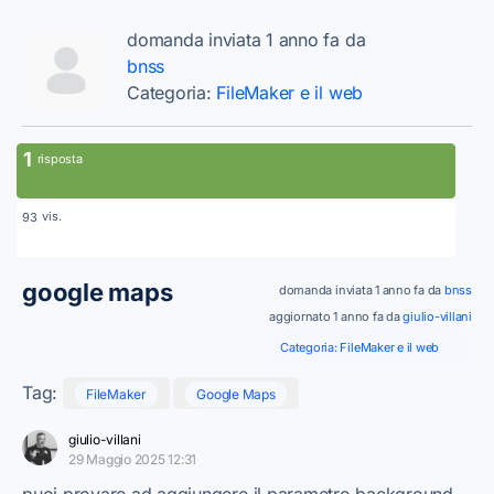
domanda inviata 1 anno fa da
bnss
Categoria:
FileMaker e il web
1
risposta
vis.
93
google maps
domanda inviata 1 anno fa da
bnss
aggiornato 1 anno fa da
giulio-villani
Categoria:
FileMaker e il web
Tag:
FileMaker
Google Maps
giulio-villani
29 Maggio 2025 12:31
puoi provare ad aggiungere il parametro background