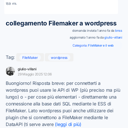
vis.
159
collegamento Filemaker a wordpress
domanda inviata 1 anno fa da
bnss
aggiornato 1 anno fa da
giulio-villani
Categoria:
FileMaker e il web
Tag:
FileMaker
wordpress
giulio-villani
29 Maggio 2025 12:06
Buongiorno! Risposta breve: per connetterti a
wordpress puoi usare le API di WP (più preciso ma più
lungo) o - per cose più elementari - direttamente una
connessione alla base dati SQL mediante le ESS di
FileMaker. Lato wordpress puoi anche utilizzare dei
plugin che si connettono a FileMaker mediante le
DataAPI (ti serve avere
(leggi di più)