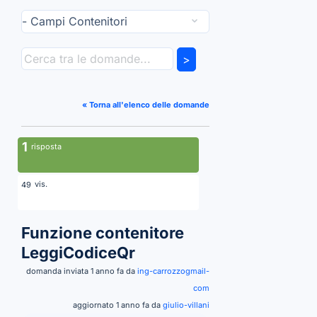
>
« Torna all'elenco delle domande
1
risposta
vis.
49
Funzione contenitore
LeggiCodiceQr
domanda inviata 1 anno fa da
ing-carrozzogmail-
com
aggiornato 1 anno fa da
giulio-villani