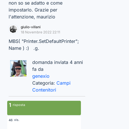
non so se adatto e come
impostarlo. Grazie per
l'attenzione, maurizio
giulio-villani
18 Novembre 2022 22:11
MBS( "Printer.SetDefaultPrinter";
Name ) :) .g.
domanda inviata 4 anni
fa da
genexio
Categoria:
Campi
Contenitori
1
risposta
vis.
46