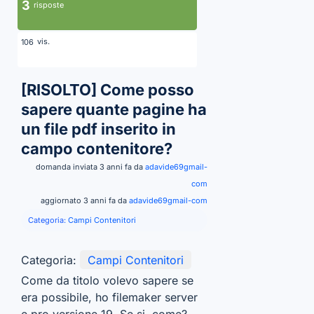
3
risposte
vis.
106
[RISOLTO]
Come posso
sapere quante pagine ha
un file pdf inserito in
campo contenitore?
domanda inviata 3 anni fa da
adavide69gmail-
com
aggiornato 3 anni fa da
adavide69gmail-com
Categoria:
Campi Contenitori
Categoria:
Campi Contenitori
Come da titolo volevo sapere se
era possibile, ho filemaker server
e pro versione 19. Se si, come?