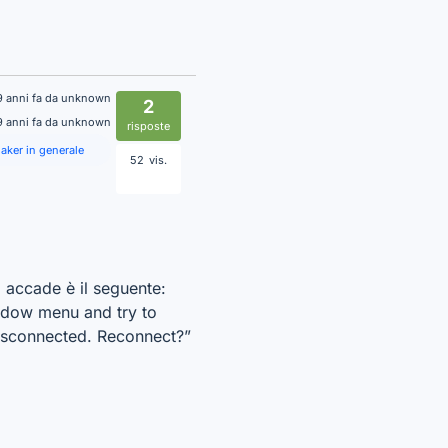
9 anni fa da unknown
2
9 anni fa da unknown
risposte
aker in generale
52
vis.
accade è il seguente:
ndow menu and try to
isconnected. Reconnect?”