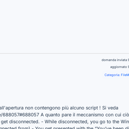
domanda inviata 
aggiornato 
Categoria:
FileM
all'apertura non contengono più alcuno script ! Si veda
/688057#688057 A quanto pare il meccanismo con cui ciò 
 get disconnected. - While disconnected, you go to the Wi
nnected from) - You get presented with the “You’ve been d