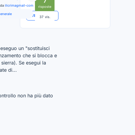
7
 da
ilicrimagmail-com
risposte
generale
VEDI TUTTO
37
vis.
eseguo un "sostituisci
anzamento che si blocca e
 sierra). Se esegui la
te di...
ontrollo non ha più dato