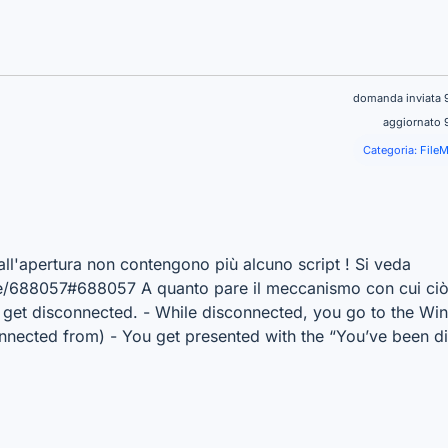
domanda inviata 
aggiornato 
Categoria:
FileM
all'apertura non contengono più alcuno script ! Si veda
/688057#688057 A quanto pare il meccanismo con cui ciò 
 get disconnected. - While disconnected, you go to the Wi
nnected from) - You get presented with the “You’ve been d