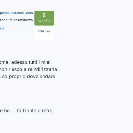
ipcipcipkatamail-com
5
9 anni fa da unknown
risposte
ale
264
vis.
me, adesso tutti i miei
on riesco a reindirizzarla
non so proprio dove andare
 ho … fa fronte e retro,