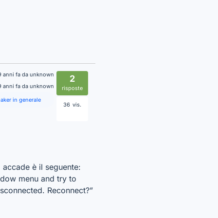
9 anni fa da unknown
2
9 anni fa da unknown
risposte
aker in generale
36
vis.
accade è il seguente:
ndow menu and try to
isconnected. Reconnect?”