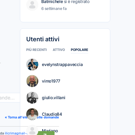
Batmichele
si è registrato
6 settimane fa
Utenti attivi
PIÙ RECENTI
ATTIVO
POPOLARE
evelynstrappaveccia
vimo1977
giulio.villani
>
Claudio84
« Torna all'elenco delle domande
Mariano
 da
ilicrimagmail-com