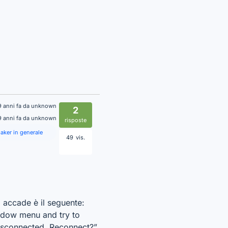
9 anni fa da unknown
2
9 anni fa da unknown
risposte
aker in generale
49
vis.
accade è il seguente:
ndow menu and try to
isconnected. Reconnect?”