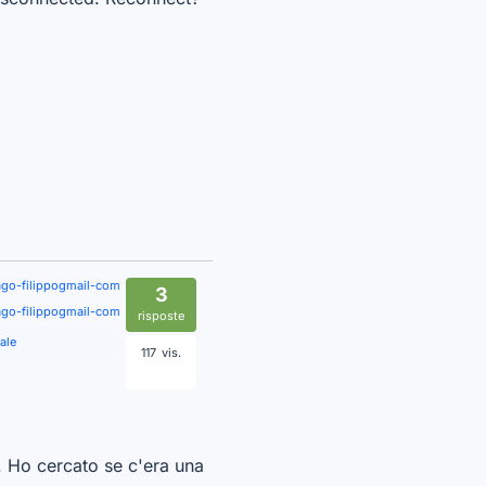
ago-filippogmail-com
3
ago-filippogmail-com
risposte
ale
117
vis.
e. Ho cercato se c'era una