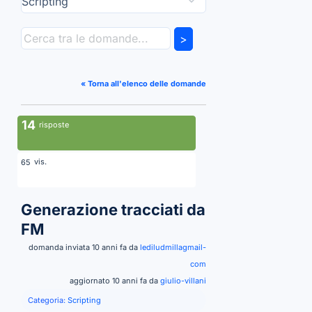
>
« Torna all'elenco delle domande
14
risposte
vis.
65
Generazione tracciati da
FM
domanda inviata 10 anni fa da
lediludmillagmail-
com
aggiornato 10 anni fa da
giulio-villani
Categoria:
Scripting