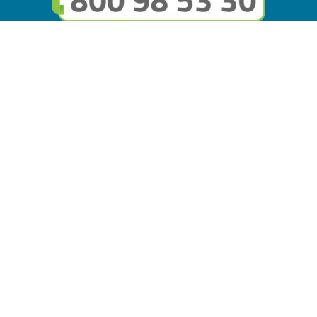
Seguici sui social
Link utili
© Copyright FMGuru. Tutti i diritti riservati a Giulio Villani -
Privacy Policy
Il marchio FMGuru è concesso in uso a EVG Soluzioni S.r.l. -
Via Circonvallazione del Lago SNC, 62035 Fiastra (MC)
P.IVA: 02121630434 | REA: MC294816 - Capitale sociale
10.000 i.v.