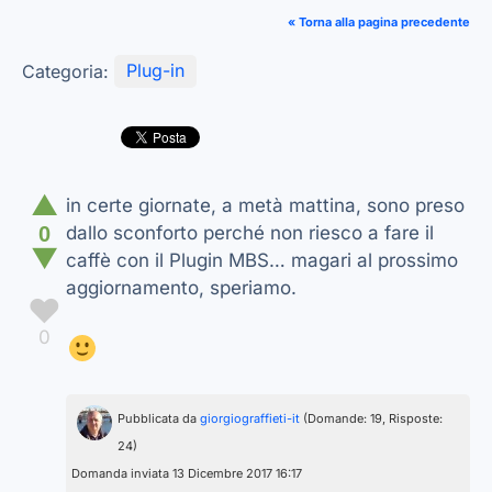
« Torna alla pagina precedente
Categoria:
Plug-in
▲
in certe giornate, a metà mattina, sono preso
0
dallo sconforto perché non riesco a fare il
▼
caffè con il Plugin MBS… magari al prossimo
aggiornamento, speriamo.
♥
0
Pubblicata da
giorgiograffieti-it
(Domande: 19, Risposte:
24)
Domanda inviata 13 Dicembre 2017 16:17