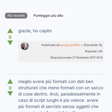
Più recenti
Punteggio più alto
▲
grazie, ho capito
0
▼
Pubblicata da
giorgiograffieti-it
(Domande: 19,
Risposte: 24)
Risposta inviata 27 Dicembre 2017 14:13
▲
meglio avere più formati con dati ben
0
strutturati che meno formati con un sacco
▼
di cose dentro. Anzi, paradossalmente in
caso di script lunghi è più veloce avere
più formati di servizio senza oggetti che