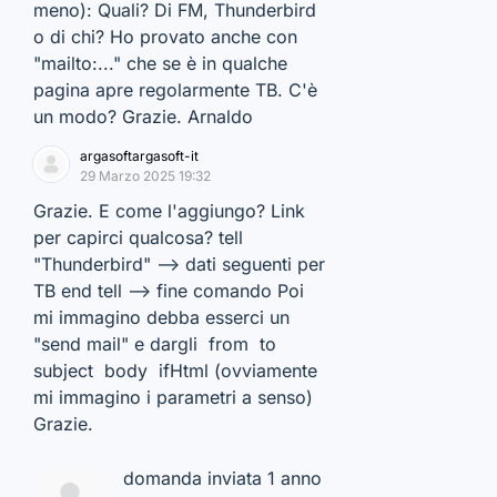
meno): Quali? Di FM, Thunderbird
o di chi? Ho provato anche con
"mailto:..." che se è in qualche
pagina apre regolarmente TB. C'è
un modo? Grazie. Arnaldo
argasoftargasoft-it
29 Marzo 2025 19:32
Grazie. E come l'aggiungo? Link
per capirci qualcosa? tell
"Thunderbird" --> dati seguenti per
TB end tell --> fine comando Poi
mi immagino debba esserci un
"send mail" e dargli from to
subject body ifHtml (ovviamente
mi immagino i parametri a senso)
Grazie.
domanda inviata 1 anno