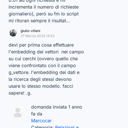
0.01 ad ogni richiesta e mi
incrementa il numero di richieste
giornaliero), però su fm lo script
mi ritoran sempre il risultat...
giulio-villani
27 Marzo 2025 14:52
devi per prima cosa effettuare
l'embedding dei vettori nel campo
su cui cerchi (ovvero quello che
viene confrontato con il campo
g_vettore. l'embedding dei dati e
la ricerca degli stessi devono
usare lo stesso modello. facci
sapere! .g.
domanda inviata 1 anno
fa da
Marcocar
Categoria:
Relazioni e