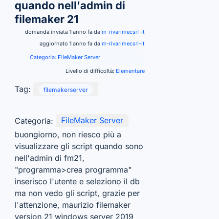
quando nell'admin di
filemaker 21
domanda inviata 1 anno fa da
m-rivarimecsrl-it
aggiornato 1 anno fa da
m-rivarimecsrl-it
Categoria:
FileMaker Server
Livello di difficoltà:
Elementare
Tag:
filemakerserver
Categoria:
FileMaker Server
buongiorno, non riesco più a
visualizzare gli script quando sono
nell'admin di fm21,
"programma>crea programma"
inserisco l'utente e seleziono il db
ma non vedo gli script, grazie per
l'attenzione, maurizio filemaker
version 21 windows server 2019