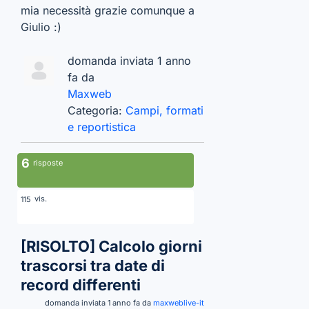
mia necessità grazie comunque a
Giulio :)
domanda inviata 1 anno
fa da
Maxweb
Categoria:
Campi, formati
e reportistica
6
risposte
vis.
115
[RISOLTO]
Calcolo giorni
trascorsi tra date di
record differenti
domanda inviata 1 anno fa da
maxweblive-it