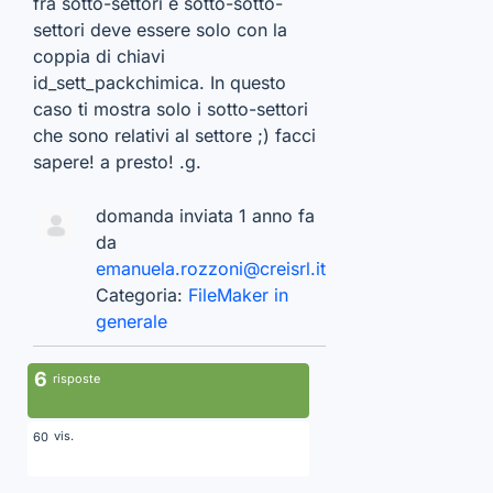
fra sotto-settori e sotto-sotto-
settori deve essere solo con la
coppia di chiavi
id_sett_packchimica. In questo
caso ti mostra solo i sotto-settori
che sono relativi al settore ;) facci
sapere! a presto! .g.
domanda inviata 1 anno fa
da
emanuela.rozzoni@creisrl.it
Categoria:
FileMaker in
generale
6
risposte
vis.
60