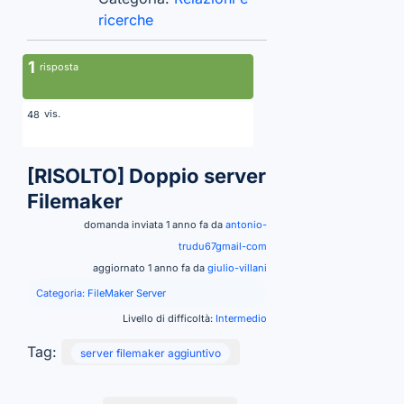
ricerche
1
risposta
vis.
48
[RISOLTO]
Doppio server
Filemaker
domanda inviata 1 anno fa da
antonio-
trudu67gmail-com
aggiornato 1 anno fa da
giulio-villani
Categoria:
FileMaker Server
Livello di difficoltà:
Intermedio
Tag:
server filemaker aggiuntivo