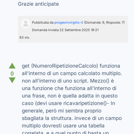
Grazie anticipate
Pubblicata da
progeomvirgilio-it
(Domande: 9, Risposte: 7)
Domanda inviata 22 Settembre 2025 19:21
63 vis.
▲
get (NumeroRipetizioneCalcolo) funziona
0
all'interno di un campo calcolato multiplo.
▼
non all'interno di uno script. Mezzo() è
una funzione che funziona all'interno di
una frase, non è quella adatta in questo
caso (devi usare ricavaripetizione()- In
generale, però mi sembra proprio
sbagliata la struttura. invece di un campo
multiplo dovresti usare una tabella
correlata, e a quel punto di basta un