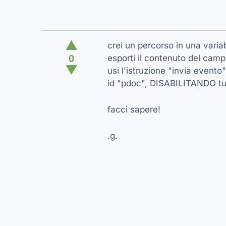
▲
crei un percorso in una varia
0
esporti il contenuto del camp
▼
usi l'istruzione "invia event
id "pdoc", DISABILITANDO tut
facci sapere!
.g.