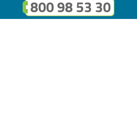
Seguici sui social
Link utili
© Copyright FMGuru. Tutti i diritti riservati a Giulio Villani -
Privacy Policy
Il marchio FMGuru è concesso in uso a EVG Soluzioni S.r.l. -
Via Circonvallazione del Lago SNC, 62035 Fiastra (MC)
P.IVA: 02121630434 | REA: MC294816 - Capitale sociale
10.000 i.v.