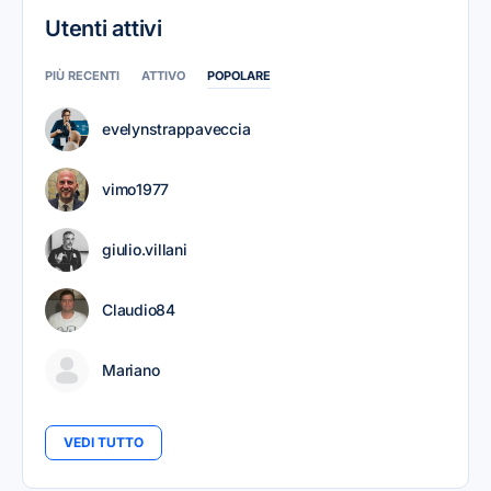
Utenti attivi
PIÙ RECENTI
ATTIVO
POPOLARE
evelynstrappaveccia
vimo1977
giulio.villani
Claudio84
Mariano
VEDI TUTTO