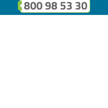
Seguici sui social
Link utili
© Copyright FMGuru. Tutti i diritti riservati a Giulio Villani -
Privacy Policy
Il marchio FMGuru è concesso in uso a EVG Soluzioni S.r.l. -
Via Circonvallazione del Lago SNC, 62035 Fiastra (MC)
P.IVA: 02121630434 | REA: MC294816 - Capitale sociale
10.000 i.v.