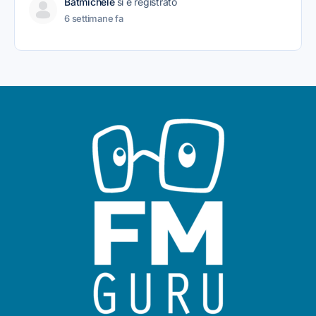
Batmichele
si è registrato
6 settimane fa