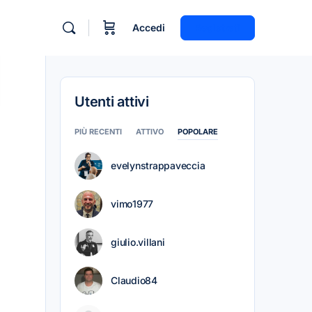
Accedi
Registrati
Utenti attivi
PIÙ RECENTI
ATTIVO
POPOLARE
evelynstrappaveccia
vimo1977
giulio.villani
Claudio84