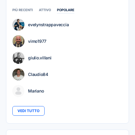
PIÙ RECENTI
ATTIVO
POPOLARE
evelynstrappaveccia
vimo1977
giulio.villani
Claudio84
Mariano
VEDI TUTTO