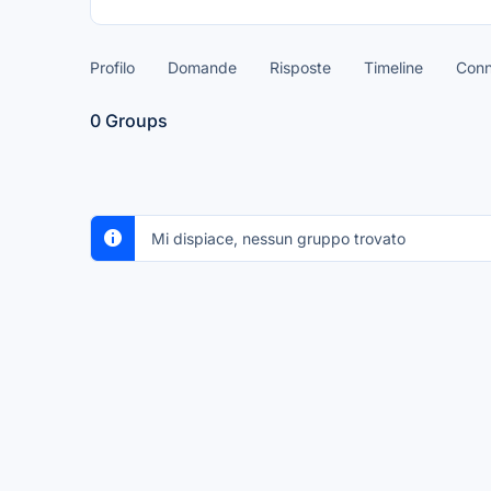
Profilo
Domande
Risposte
Timeline
Conn
0
Groups
Mi dispiace, nessun gruppo trovato