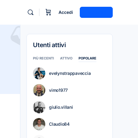
Accedi
Registrati
Utenti attivi
PIÙ RECENTI
ATTIVO
POPOLARE
evelynstrappaveccia
vimo1977
giulio.villani
Claudio84