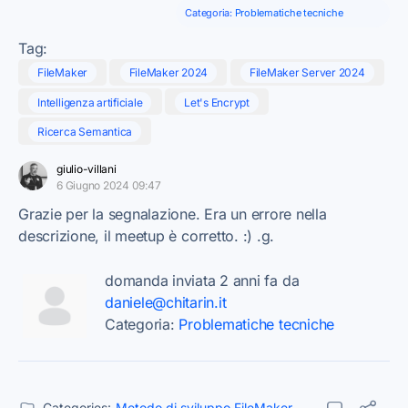
Categoria:
Problematiche tecniche
Tag:
FileMaker
FileMaker 2024
FileMaker Server 2024
Intelligenza artificiale
Let's Encrypt
Ricerca Semantica
giulio-villani
6 Giugno 2024 09:47
Grazie per la segnalazione. Era un errore nella
descrizione, il meetup è corretto. :) .g.
domanda inviata 2 anni fa da
daniele@chitarin.it
Categoria:
Problematiche tecniche
Categories:
Metodo di sviluppo FileMaker
,