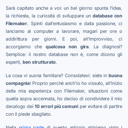
Sarà capitato anche a voi: un bel giorno spunta l’idea,
la richiesta, la curiosità di sviluppare un
database con
Filemaker
. Spinti dall’entusiasmo e dalla passione, ci
lanciamo al computer a lavorare, magari per ore o
addirittura per giorni. E poi, all’improvviso, ci
accorgiamo che
qualcosa non gira
. La diagnosi?
Semplice: il nostro database non è, come dicono gli
esperti,
ben strutturato
.
La cosa vi suona familiare? Consolatevi: siete in
buona
compagnia
! Proprio perché anch’io ho vissuto, all’inizio
della mia esperienza con Filemaker, situazioni come
quella sopra accennata, ho deciso di condividere il mio
decalogo dei
10 errori più comuni
per evitare di partire
con il piede sbagliato.
Nella
prima parte
di questo articolo abbiamo visto i