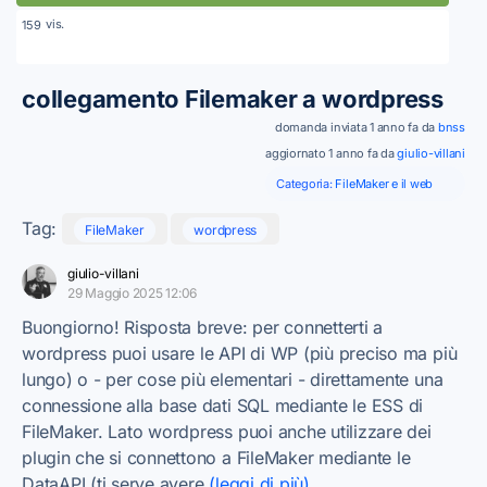
vis.
159
collegamento Filemaker a wordpress
domanda inviata 1 anno fa da
bnss
aggiornato 1 anno fa da
giulio-villani
Categoria:
FileMaker e il web
Tag:
FileMaker
wordpress
giulio-villani
29 Maggio 2025 12:06
Buongiorno! Risposta breve: per connetterti a
wordpress puoi usare le API di WP (più preciso ma più
lungo) o - per cose più elementari - direttamente una
connessione alla base dati SQL mediante le ESS di
FileMaker. Lato wordpress puoi anche utilizzare dei
plugin che si connettono a FileMaker mediante le
DataAPI (ti serve avere
(leggi di più)