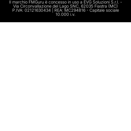
Il marchio FMGuru è concesso in uso a EVG Soluzioni S.r.l. -
Via Circonvallazione del Lago SNC, 62035 Fiastra (MC)
P.IVA: 02121630434 | REA: MC294816 - Capitale sociale
10.000 i.v.