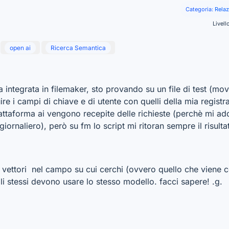
Categoria:
Relaz
Livell
open ai
Ricerca Semantica
a integrata in filemaker, sto provando su un file di test (mo
uire i campi di chiave e di utente con quelli della mia regist
taforma ai vengono recepite delle richieste (perchè mi ad
iornaliero), però su fm lo script mi ritoran sempre il risultat
 vettori nel campo su cui cerchi (ovvero quello che viene 
li stessi devono usare lo stesso modello. facci sapere! .g.