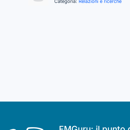
Categoria:
Relazioni e ricerche
FMGuru: il punto 