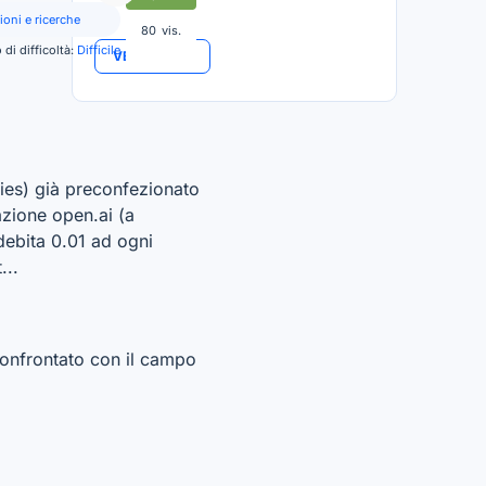
ioni e ricerche
80
vis.
o di difficoltà:
Difficile
VEDI TUTTO
vies) già preconfezionato
razione open.ai (a
debita 0.01 ad ogni
...
confrontato con il campo