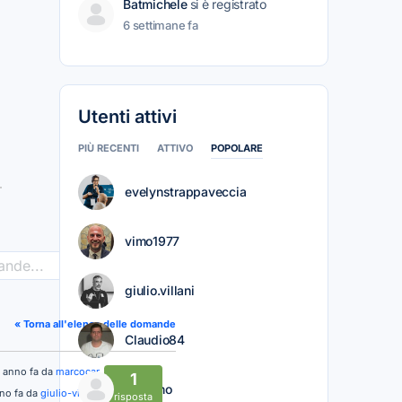
Batmichele
si è registrato
6 settimane fa
Utenti attivi
PIÙ RECENTI
ATTIVO
POPOLARE
evelynstrappaveccia
vimo1977
>
giulio.villani
« Torna all'elenco delle domande
Claudio84
1 anno fa da
marcocar
1
Mariano
nno fa da
giulio-villani
risposta