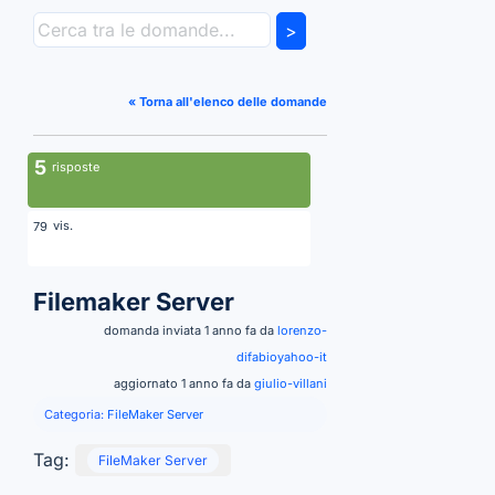
>
« Torna all'elenco delle domande
5
risposte
vis.
79
Filemaker Server
domanda inviata 1 anno fa da
lorenzo-
difabioyahoo-it
aggiornato 1 anno fa da
giulio-villani
Categoria:
FileMaker Server
Tag:
FileMaker Server