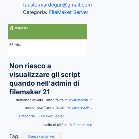
fausto.mardegan@gmail.com
Categoria:
FileMaker Server
4
risposte
vis.
66
Non riesco a
visualizzare gli script
quando nell'admin di
filemaker 21
domanda inviata 1 anno fa da
m-rivarimecsrl-it
aggiornato 1 anno fa da
m-rivarimecsrl-it
Categoria:
FileMaker Server
Livello di difficoltà:
Elementare
Tag:
filemakerserver