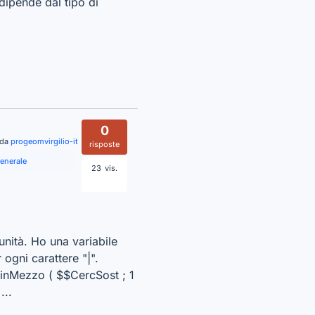
dipende dal tipo di
0
 da
progeomvirgilio-it
risposte
generale
23
vis.
nità. Ho una variabile
ogni carattere "|".
riinMezzo ( $$CercSost ; 1
...