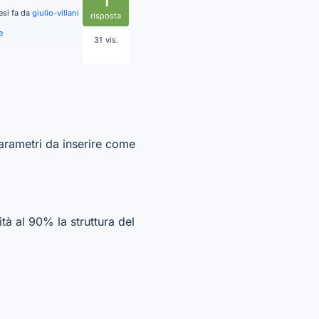
1
esi fa da
giulio-villani
risposta
e
31
vis.
arametri da inserire come
ità al 90% la struttura del