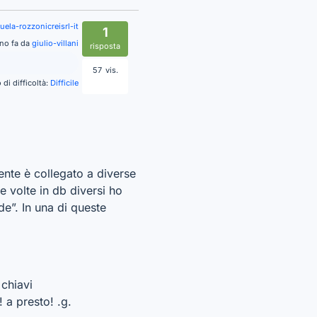
ela-rozzonicreisrl-it
1
nno fa da
giulio-villani
risposta
57
vis.
o di difficoltà:
Difficile
ente è collegato a diverse
e volte in db diversi ho
ede”. In una di queste
 chiavi
! a presto! .g.