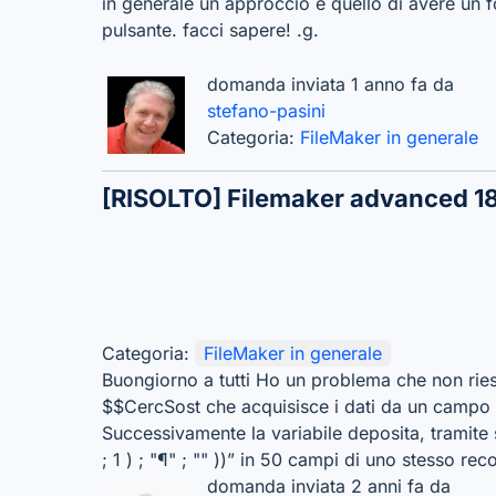
in generale un approccio è quello di avere un 
pulsante. facci sapere! .g.
domanda inviata 1 anno fa da
stefano-pasini
Categoria:
FileMaker in generale
[RISOLTO]
Filemaker advanced 18
Categoria:
FileMaker in generale
Buongiorno a tutti Ho un problema che non ries
$$CercSost che acquisisce i dati da un campo e,
Successivamente la variabile deposita, tramite 
; 1 ) ; "¶" ; "" ))” in 50 campi di uno stesso re
domanda inviata 2 anni fa da