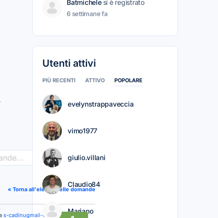
Batmichele
si è registrato
6 settimane fa
Utenti attivi
PIÙ RECENTI
ATTIVO
POPOLARE
evelynstrappaveccia
vimo1977
giulio.villani
>
Claudio84
« Torna all'elenco delle domande
Mariano
da
s-cadinugmail-com