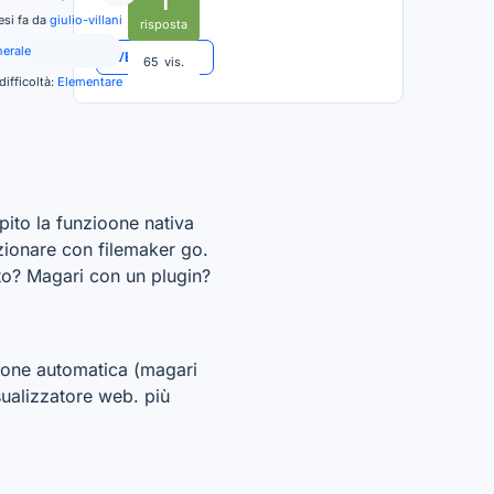
1
esi fa da
giulio-villani
risposta
nerale
VEDI TUTTO
65
vis.
 difficoltà:
Elementare
pito la funzioone nativa
nzionare con filemaker go.
sto? Magari con un plugin?
zione automatica (magari
isualizzatore web. più