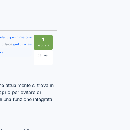
tefano-pasinime-com
1
nno fa da
giulio-villani
risposta
ale
59
vis.
e attualmente si trova in
oprio per evitare di
di una funzione integrata