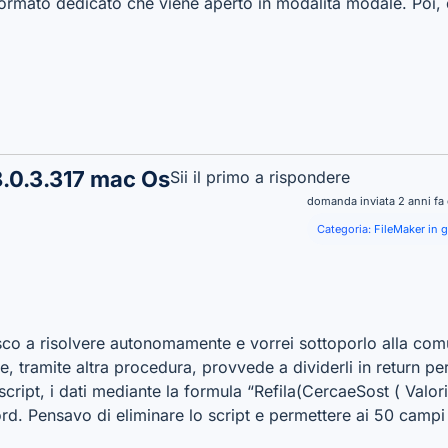
formato dedicato che viene aperto in modalità modale. Poi, 
.0.3.317 mac Os
Sii il primo a rispondere
domanda inviata 2 anni fa
Categoria:
FileMaker in 
co a risolvere autonomamente e vorrei sottoporlo alla comu
 tramite altra procedura, provvede a dividerli in return per 
script, i dati mediante la formula “Refila(CercaeSost ( Valo
cord. Pensavo di eliminare lo script e permettere ai 50 campi 