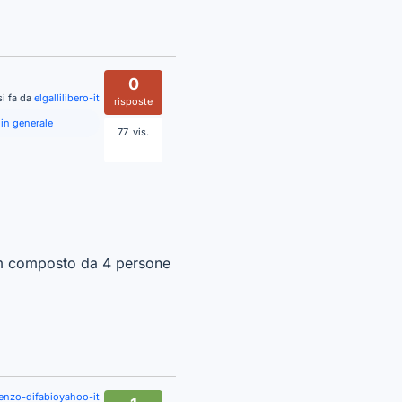
0
i fa da
elgallilibero-it
risposte
 in generale
77
vis.
eam composto da 4 persone
renzo-difabioyahoo-it