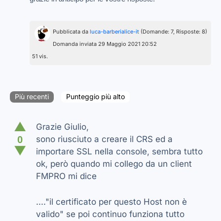
Pubblicata da
luca-barberialice-it
(Domande: 7, Risposte: 8)
Domanda inviata 29 Maggio 2021 20:52
51 vis.
Più recenti
Punteggio più alto
▲
Grazie Giulio,
0
sono riusciuto a creare il CRS ed a
▼
importare SSL nella console, sembra tutto
ok, però quando mi collego da un client
FMPRO mi dice
...."il certificato per questo Host non è
valido" se poi continuo funziona tutto