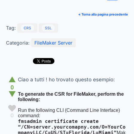
« Torna alla pagina precedente
Tag:
CRS
SSL
Categoria:
FileMaker Server
▲
Ciao a tutti ! ho trovato questo esempio:
0
▼
To generate the CSR for FileMaker, perform the
following:
♥
Run the following CLI (Command Line Interface)
0
command:
fmsadmin certificate create
“/CN=server.yourcomapny.com/O=YourCo
mpanyLLC/C=US/ST=Florida/L=Miami”
Mak