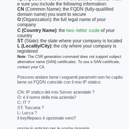
e sure you include the following information:
CN
(Common Name): the FQDN (fully-qualified
domain name) you want to secure
O
(Organization): the full legal name of your
company
two-letter code
C (Country Name)
: the
of your
country
ST
(State): the state where your company is located
L (Locality/City)
: the city where your company is
registered
Note
: The CSR generation command does not support subject
alternative name (SAN) certificates. To use a SAN certificate,
contact your CA.
Possono andare bene i seguenti parametri non ho capito
bene se FQDN coincide con il mio IP statico.
CN: IP statico del mio Server aziendale ?
O: è il nome della mia azienda?
C: IT ?
ST: Toscana ?
L: Lucca ?
il keyfilepass è opzionale vero?
grazie in anticipo per le vostre risposte.