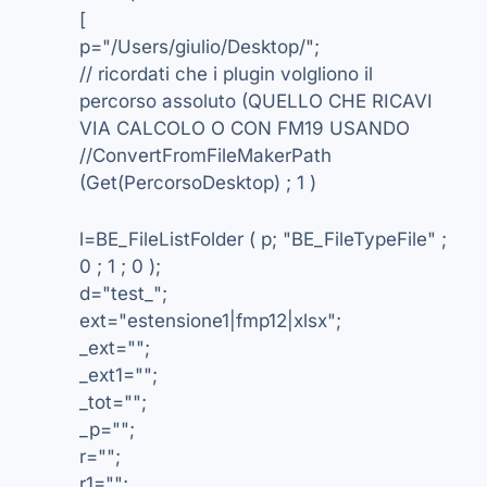
[
p="/Users/giulio/Desktop/";
// ricordati che i plugin volgliono il
percorso assoluto (QUELLO CHE RICAVI
VIA CALCOLO O CON FM19 USANDO
//ConvertFromFileMakerPath
(Get(PercorsoDesktop) ; 1 )
l=BE_FileListFolder ( p; "BE_FileTypeFile" ;
0 ; 1 ; 0 );
d="test_";
ext="estensione1|fmp12|xlsx";
_ext="";
_ext1="";
_tot="";
_p="";
r="";
r1="";