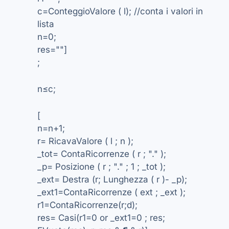
c=ConteggioValore ( l); //conta i valori in
lista
n=0;
res=""]
;
n≤c;
[
n=n+1;
r= RicavaValore ( l ; n );
_tot= ContaRicorrenze ( r ; "." );
_p= Posizione ( r ; "." ; 1 ; _tot );
_ext= Destra (r; Lunghezza ( r )- _p);
_ext1=ContaRicorrenze ( ext ; _ext );
r1=ContaRicorrenze(r;d);
res= Casi(r1=0 or _ext1=0 ; res;