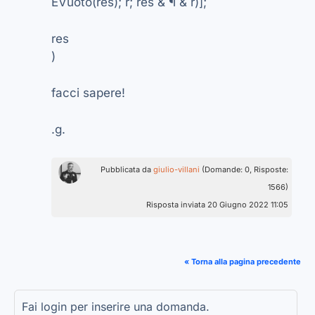
EVuoto(res); r; res & ¶ & r)];
res
)
facci sapere!
.g.
Pubblicata da
giulio-villani
(Domande: 0, Risposte:
1566)
Risposta inviata 20 Giugno 2022 11:05
« Torna alla pagina precedente
Fai login per inserire una domanda.