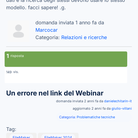
dati e la ricerca degli stessi devono usare lo stesso
modello. facci sapere! .g.
domanda inviata 1 anno fa da
Marcocar
Categoria:
Relazioni e ricerche
1
risposta
vis.
149
Un errore nel link del Webinar
domanda inviata 2 anni fa da
danielechitarin-it
aggiornato 2 anni fa da
giulio-villani
Categoria:
Problematiche tecniche
Tag:
FileMaker
FileMaker 2024