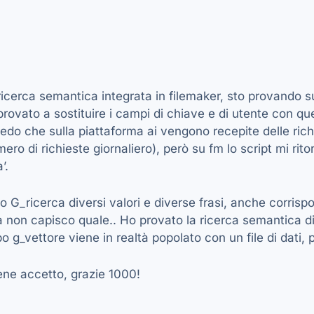
 ricerca semantica integrata in filemaker, sto provando s
 provato a sostituire i campi di chiave e di utente con que
o che sulla piattaforma ai vengono recepite delle rich
ero di richieste giornaliero), però su fm lo script mi rit
’.
o G_ricerca diversi valori e diverse frasi, anche corris
 non capisco quale.. Ho provato la ricerca semantica di
 g_vettore viene in realtà popolato con un file di dati, pe
ene accetto, grazie 1000!