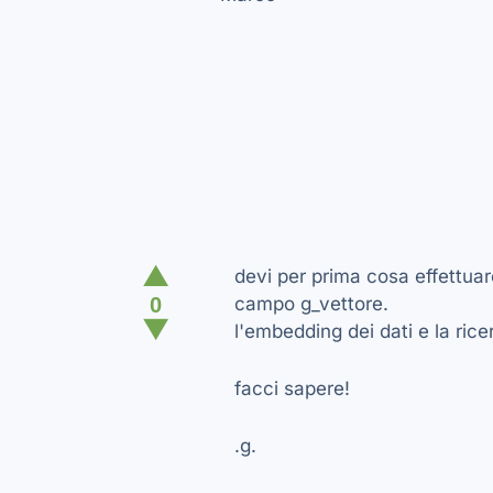
▲
devi per prima cosa effettuar
0
campo g_vettore.
▼
l'embedding dei dati e la ric
facci sapere!
.g.