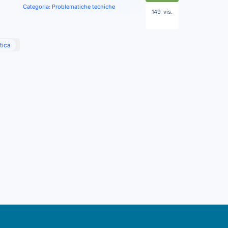
Categoria:
Problematiche tecniche
149
vis.
tica