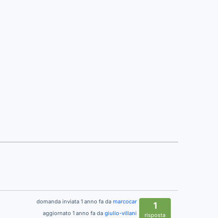
domanda inviata 1 anno fa da
marcocar
1
aggiornato 1 anno fa da
giulio-villani
risposta