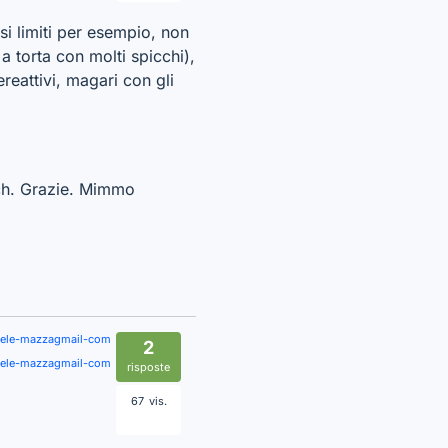
si limiti per esempio, non
a torta con molti spicchi),
ereattivi, magari con gli
ouch. Grazie. Mimmo
iele-mazzagmail-com
2
iele-mazzagmail-com
risposte
67
vis.