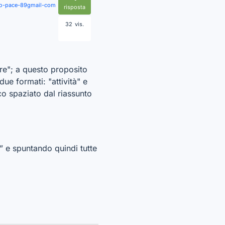
lo-pace-89gmail-com
risposta
32
vis.
ere"; a questo proposito
ue formati: "attività" e
enco spaziato dal riassunto
” e spuntando quindi tutte