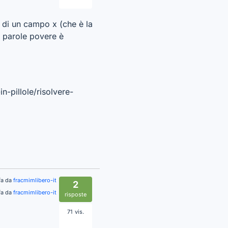
e di un campo x (che è la
n parole povere è
n-pillole/risolvere-
fa da
fracmimlibero-it
2
fa da
fracmimlibero-it
risposte
71
vis.