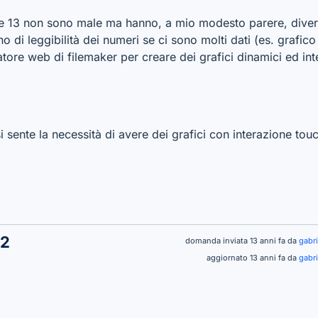
ione 13 non sono male ma hanno, a mio modesto parere, diver
 di leggibilità dei numeri se ci sono molti dati (es. grafico 
zzatore web di filemaker per creare dei grafici dinamici ed int
si sente la necessità di avere dei grafici con interazione t
12
domanda inviata 13 anni fa da
gabr
aggiornato 13 anni fa da
gabr