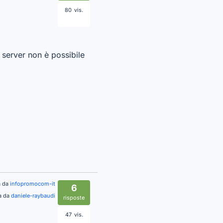
80
vis.
 server non è possibile
a da
infopromocom-it
6
fa da
daniele-raybaudi
risposte
47
vis.