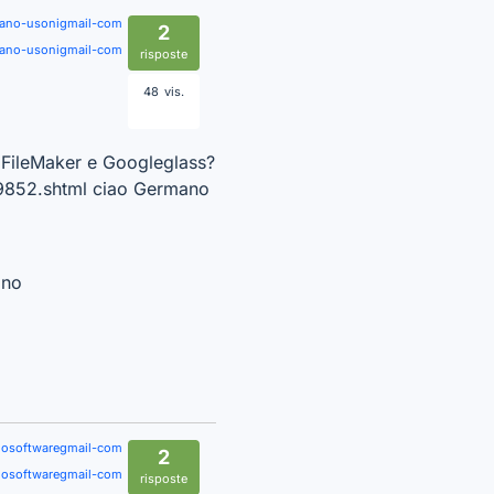
ano-usonigmail-com
2
ano-usonigmail-com
risposte
48
vis.
a FileMaker e Googleglass?
079852.shtml ciao Germano
ano
anosoftwaregmail-com
2
anosoftwaregmail-com
risposte