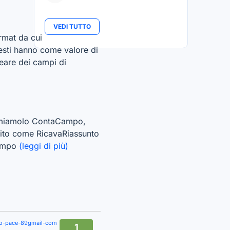
VEDI TUTTO
rmat da cui
uesti hanno come valore di
eare dei campi di
hiamiamolo ContaCampo,
ito come RicavaRiassunto
campo
(leggi di più)
lo-pace-89gmail-com
1