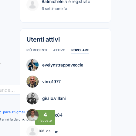
Batmichele
si è registrato
6 settimane fa
Utenti attivi
PIÙ RECENTI
ATTIVO
POPOLARE
evelynstrappaveccia
vimo1977
>
giulio.villani
lo-pace-89gmail-com
4
Claudio84
3 anni fa da unknown
risposte
106
vis.
Mariano