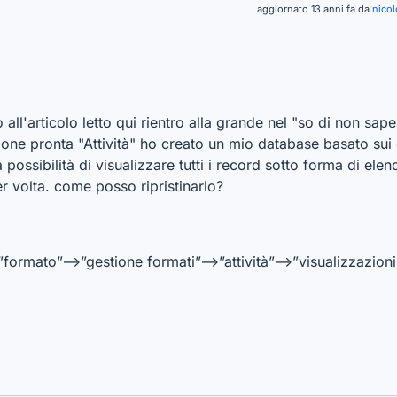
aggiornato 13 anni fa da
nico
all'articolo letto qui rientro alla grande nel "so di non sap
ne pronta "Attività" ho creato un mio database basato sui d
 la possibilità di visualizzare tutti i record sotto forma di el
er volta. come posso ripristinarlo?
”formato”–>”gestione formati”–>”attività”–>”visualizzazioni