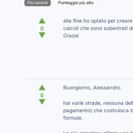
Più recenti
Punteggio più alto
▲
alla fine ho optato per creare
0
calcoli che sono subentrati 
▼
Grazie
▲
Buongiorno, Alessandro.
0
▼
hai varie strade, nessuna del
pagamento) che costruisca tutt
formule.