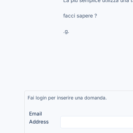
La più semplice utilizza una t
facci sapere ?
.g.
Fai login per inserire una domanda.
Email
Address