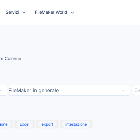
Servizi
FileMaker World
are Colonne
ione
Excel
export
intestazione