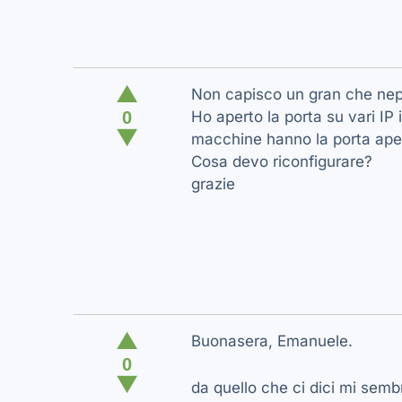
▲
Non capisco un gran che nepp
0
Ho aperto la porta su vari IP 
▼
macchine hanno la porta apert
Cosa devo riconfigurare?
grazie
▲
Buonasera, Emanuele.
0
▼
da quello che ci dici mi sem