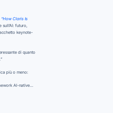
o
“
How Claris Is
sull’AI: futuro,
pacchetto keynote-
eressante di quanto
.”
fica più o meno:
amework AI-native…