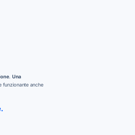
ione
.
Una
 funzionante anche
e.