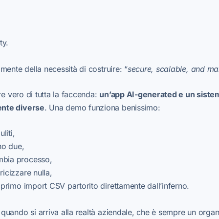
ty.
mente della necessità di costruire: “
secure, scalable, and ma
re vero di tutta la faccenda:
un’app AI-generated e un siste
nte diverse
. Una demo funziona benissimo:
liti,
ono due,
mbia processo,
ricizzare nulla,
l primo import CSV partorito direttamente dall’inferno.
uando si arriva alla realtà aziendale, che è sempre un organ