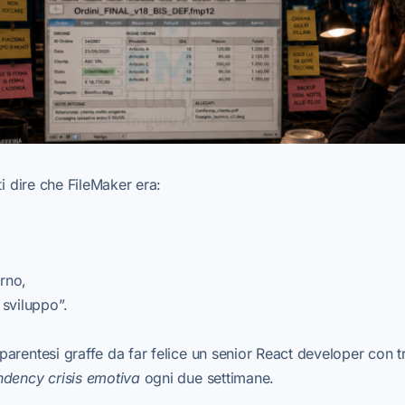
ti dire che FileMaker era:
rno,
sviluppo”.
arentesi graffe da far felice un senior React developer con t
dency crisis emotiva
ogni due settimane.