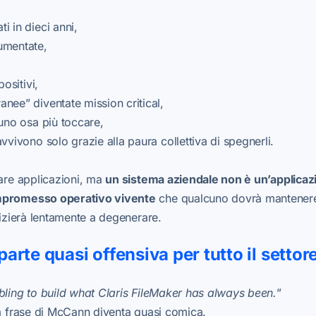
i in dieci anni,
umentate,
positivi,
nee” diventate mission critical,
suno osa più toccare,
vvivono solo grazie alla paura collettiva di spegnerli.
eare applicazioni, ma
un sistema aziendale non è un’applicaz
mpromesso operativo vivente
che qualcuno dovrà mantenere
nizierà lentamente a degenerare.
 parte quasi offensiva per tutto il settor
bling to build what Claris FileMaker has always been.
”
ta frase di McCann diventa quasi comica.