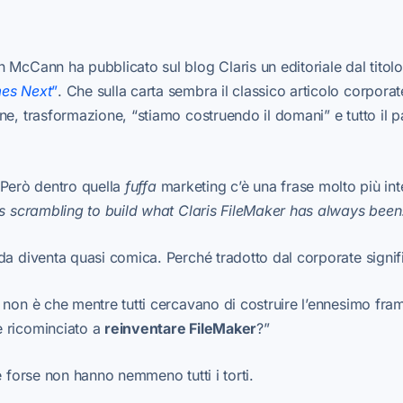
 McCann ha pubblicato sul blog Claris un editoriale dal titol
mes Next
”
. Che sulla carta sembra il classico articolo corporate 
ne, trasformazione, “stiamo costruendo il domani” e tutto il 
è. Però dentro quella
fuffa
marketing c’è una frase molto più int
is scrambling to build what Claris FileMaker has always been
da diventa quasi comica. Perché tradotto dal corporate signi
 non è che mentre tutti cercavano di costruire l’ennesimo fr
 ricominciato a
reinventare FileMaker
?”
e forse non hanno nemmeno tutti i torti.