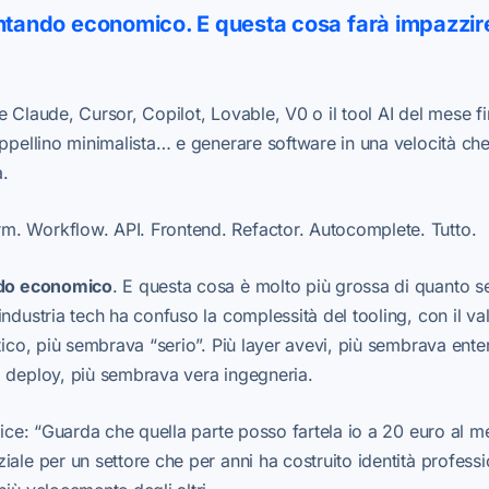
entando economico. E questa cosa farà impazzi
e Claude, Cursor, Copilot, Lovable, V0 o il tool AI del mese 
appellino minimalista… e generare software in una velocità che
.
. Workflow. API. Frontend. Refactor. Autocomplete. Tutto.
ando economico
. E questa cosa è molto più grossa di quanto s
ndustria tech ha confuso la complessità del tooling, con il va
atico, più sembrava “serio”. Più layer avevi, più sembrava ent
 deploy, più sembrava vera ingegneria.
dice: “Guarda che quella parte posso fartela io a 20 euro al m
ale per un settore che per anni ha costruito identità professio