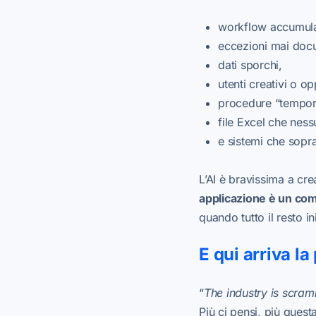
workflow accumulat
eccezioni mai doc
dati sporchi,
utenti creativi o op
procedure “tempora
file Excel che nes
e sistemi che sopra
L’AI è bravissima a cr
applicazione è un co
quando tutto il resto i
E qui arriva la
“
The industry is scram
Più ci pensi, più ques