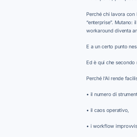
Perché chi lavora con 
“enterprise”. Mutano: i
workaround diventa arch
E a un certo punto nes
Ed è qui che secondo m
Perché l’AI rende faci
• il numero di strument
• il caos operativo,
• i workflow improvvis