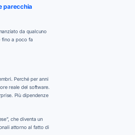
re parecchia
finanziato da qualcuno
 fino a poco fa
embri. Perché per anni
lore reale del software.
erprise. Più dipendenze
ese”, che diventa un
nali attorno al fatto di