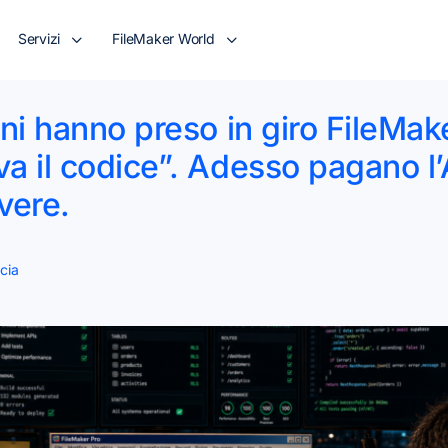
Servizi
FileMaker World
ni hanno preso in giro FileMak
a il codice”. Adesso pagano l’
ivere.
cia