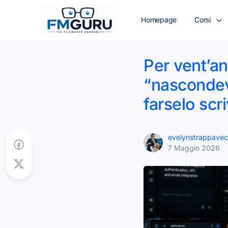
Homepage
Corsi
Per vent’an
“nascondev
farselo scr
evelynstrappavec
7 Maggio 2026