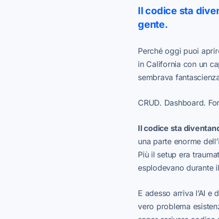
Il codice sta div
gente.
Perché oggi puoi aprir
in California con un c
sembrava fantascienza
CRUD. Dashboard. Form
Il codice sta divent
una parte enorme dell’i
Più il setup era traum
esplodevano durante il
E adesso arriva l’AI e 
vero problema esistenzi