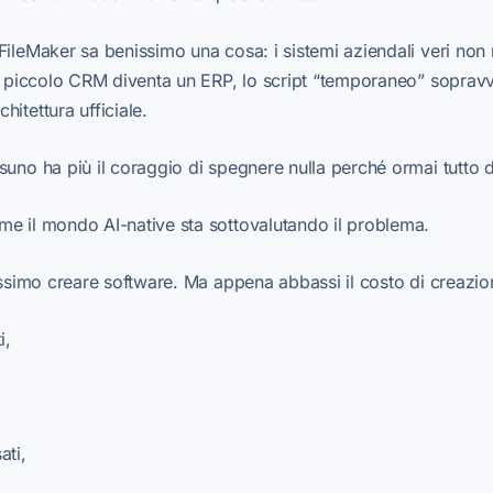
FileMaker sa benissimo una cosa: i sistemi aziendali veri no
l piccolo CRM diventa un ERP, lo script “temporaneo” sopravviv
itettura ufficiale.
suno ha più il coraggio di spegnere nulla perché ormai tutto 
e il mondo AI-native sta sottovalutando il problema.
lissimo creare software. Ma appena abbassi il costo di creazi
i,
ati,