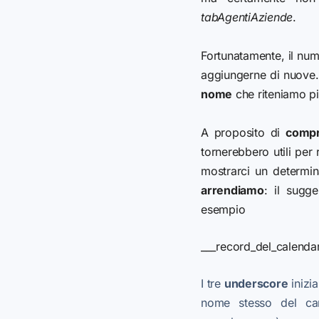
tabAgentiAziende
.
Fortunatamente, il nume
aggiungerne di nuove. 
nome
che riteniamo pi
A proposito di
compre
tornerebbero utili per 
mostrarci un determi
arrendiamo
: il sugg
esempio
___record_del_calenda
I tre
underscore
inizia
nome stesso del ca