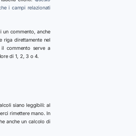
che i campi relazionati
o di un commento, anche
e riga direttamente nel
 il commento serve a
ore di 1, 2, 3 o 4.
oli siano leggibili: al
verci rimettere mano. In
 che anche un calcolo di