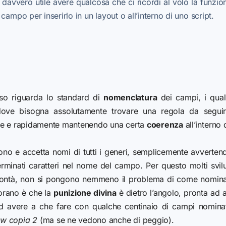
avvero utile avere qualcosa che ci ricordi al volo la funzion
campo per inserirlo in un layout o all’interno di uno script.
so riguarda lo standard di
nomenclatura
dei campi, i qua
 dove bisogna assolutamente trovare una regola da segui
te e rapidamente mantenendo una certa
coerenza
all’interno 
uono e accetta nomi di tutti i generi, semplicemente avverte
rminati caratteri nel nome del campo. Per questo molti svilu
bontà, non si pongono nemmeno il problema di come nomin
norano è che la
punizione divina
è dietro l’angolo, pronta ad
ad avere a che fare con qualche centinaio di campi nomina
w copia 2
(ma se ne vedono anche di peggio).