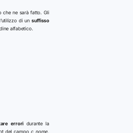
zo che ne sarà fatto.
Gli
utilizzo di un
suffisso
rdine alfabetico.
tare errori
durante la
ipt del campo
c_nome
,