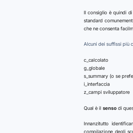
Il consiglio è quindi d
standard comunemente 
che ne consenta facilme
Alcuni dei suffissi più
c_calcolato
g_globale
s_summary (o se prefer
i_interfaccia
z_campi sviluppatore
Qual è il
senso
di ques
Innanzitutto identifi
compilazione degli sc