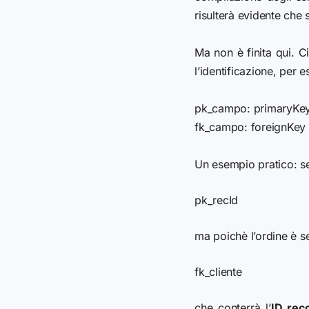
risulterà evidente che
Ma non è finita qui. C
l’identificazione, per 
pk_campo: primaryKey (c
fk_campo: foreignKey (c
Un esempio pratico: s
pk_recId
ma poichè l’ordine è s
fk_cliente
che conterrà l’
ID rec