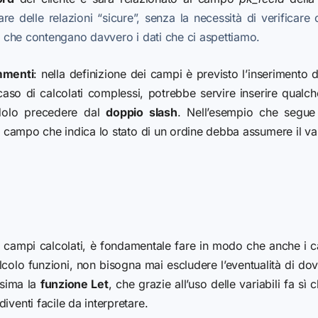
are delle relazioni “sicure”, senza la necessità di verificare 
oè che contengano davvero i dati che ci aspettiamo.
menti
: nella definizione dei campi è previsto l’inseriment
caso di calcolati complessi, potrebbe servire inserire qualch
dolo precedere dal
doppio slash
.
Nell’esempio che segue
il campo che indica lo stato di un ordine debba assumere il val
campi calcolati, è fondamentale fare in modo che anche i calc
calcolo funzioni, non bisogna mai escludere l’eventualità di do
ssima la
funzione Let
, che grazie all’uso delle variabili fa sì
iventi facile da interpretare.