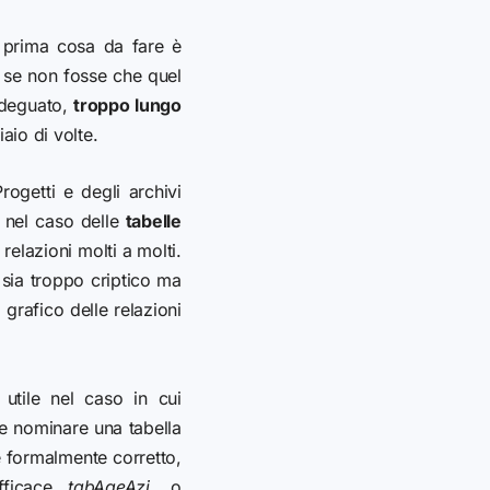
a prima cosa da fare è
 se non fosse che quel
adeguato,
troppo lungo
io di volte.
Progetti e degli archivi
a nel caso delle
tabelle
elazioni molti a molti.
sia troppo criptico ma
grafico delle relazioni
 utile nel caso in cui
 nominare una tabella
 formalmente corretto,
fficace
tabAgeAzi
, o