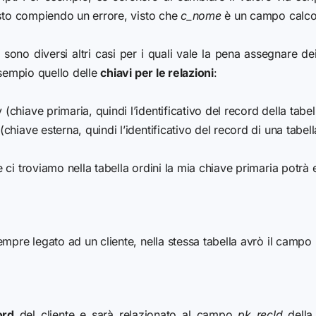
 sto compiendo un errore, visto che
c_nome
è un campo calco
i sono diversi altri casi per i quali vale la pena assegnare 
esempio quello delle
chiavi per le relazioni
:
hiave primaria, quindi l’identificativo del record della tabel
hiave esterna, quindi l’identificativo del record di una tabell
e ci troviamo nella tabella ordini la mia chiave primaria potrà 
empre legato ad un cliente, nella stessa tabella avrò il campo
ord
del cliente e sarà relazionato al campo
pk_recId
della 