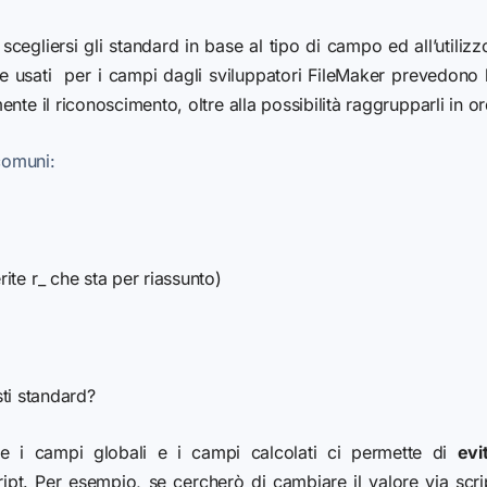
i scegliersi gli standard in base al tipo di campo ed all’utiliz
usati per i campi dagli sviluppatori FileMaker prevedono l’
nte il riconoscimento, oltre alla possibilità raggrupparli in o
 comuni:
ite r_ che sta per riassunto)
ti standard?
care i campi globali e i campi calcolati ci permette di
evi
ript.
Per esempio, se cercherò di cambiare il valore via scr