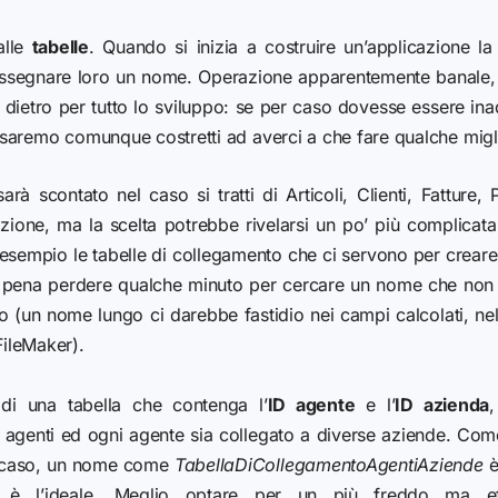
alle
tabelle
. Quando si inizia a costruire un’applicazione l
e assegnare loro un nome. Operazione apparentemente banale,
dietro per tutto lo sviluppo: se per caso dovesse essere in
aremo comunque costretti ad averci a che fare qualche miglia
arà scontato nel caso si tratti di Articoli, Clienti, Fatture, 
cazione, ma la scelta potrebbe rivelarsi un po’ più complicat
empio le tabelle di collegamento che ci servono per creare r
a pena perdere qualche minuto per cercare un nome che non 
un nome lungo ci darebbe fastidio nei campi calcolati, nel 
FileMaker).
di una tabella che contenga l’
ID agente
e l’
ID azienda
,
 agenti ed ogni agente sia collegato a diverse aziende.
Come
 caso, un nome come
TabellaDiCollegamentoAgentiAzi
ende
è
 è l’ideale. Meglio optare per un più freddo ma e