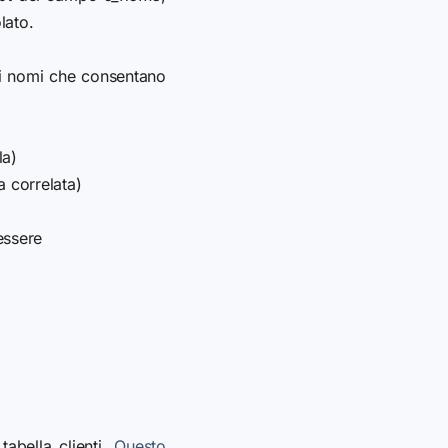
lato.
dei nomi che consentano
la)
a correlata)
essere
tabella clienti.
Questo