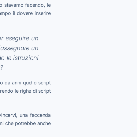
to stavamo facendo, le
empo il dovere inserire
er eseguire un
 riassegnare un
 le istruzioni
i?
 da anni quello script
rrendo le righe di script
vincervi, una faccenda
mani che potrebbe anche