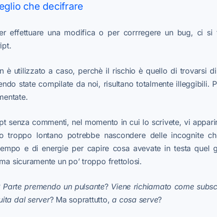
lio che decifrare
r effettuare una modifica o per corrregere un bug, ci si t
ipt.
n è utilizzato a caso, perchè il rischio è quello di trovarsi d
sendo state compilate da noi, risultano totalmente illeggibili
entate.
ipt senza commenti, nel momento in cui lo scrivete, vi appari
 troppo lontano potrebbe nascondere delle incognite ch
empo e di energie per capire cosa avevate in testa quel gio
 ma sicuramente un po’ troppo frettolosi.
?
Parte premendo un pulsante
?
Viene richiamato come subscri
ita dal server
? Ma soprattutto,
a cosa serve
?