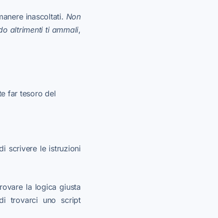
manere inascoltati.
Non
do altrimenti ti ammali
,
te far tesoro del
i scrivere le istruzioni
rovare la logica giusta
i trovarci uno script