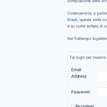
compilazione dello scr
Continueremo a parla
Break
, questa volta c
e su come evitare di co
Nel frattempo toglietem
Fai login per inseri
Email
Address
Password
Ricordami