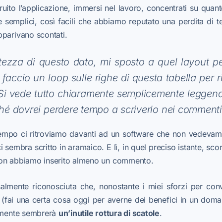
ito l’applicazione, immersi nel lavoro, concentrati su quan
semplici, così facili che abbiamo reputato una perdita di t
parivano scontati.
attezza di questo dato, mi sposto a quel layout p
 faccio un loop sulle righe di questa tabella per
 Si vede tutto chiaramente semplicemente leggendo
rché dovrei perdere tempo a scriverlo nei comment
po ci ritroviamo davanti ad un software che non vedevamo
i sembra scritto in aramaico. E lì, in quel preciso istante, sco
non abbiamo inserito almeno un commento.
almente riconosciuta che, nonostante i miei sforzi per con
i (fai una certa cosa oggi per averne dei benefici in un do
ilmente sembrerà
un’inutile rottura di scatole
.