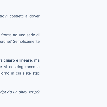
rovi costretti a dover
i fronte ad una serie di
. Perchè? Semplicemente
rà
chiaro e lineare
, ma
e vi costringeranno a
rno in cui siete stati
pt da un altro script
?