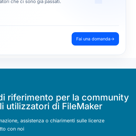
tori che ci sono già passati.
Fai una domanda
→
di riferimento per la community
li utilizzatori di FileMaker
mazione, assistenza o chiarimenti sulle licenze
tto con noi