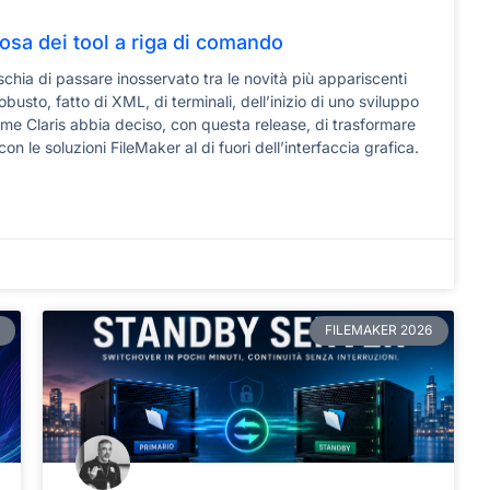
iosa dei tool a riga di comando
schia di passare inosservato tra le novità più appariscenti
obusto, fatto di XML, di terminali, dell’inizio di uno sviluppo
ome Claris abbia deciso, con questa release, di trasformare
on le soluzioni FileMaker al di fuori dell’interfaccia grafica.
FILEMAKER 2026