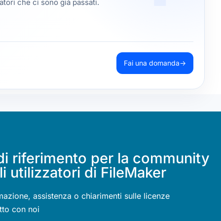
tori che ci sono già passati.
Fai una domanda
→
di riferimento per la community
li utilizzatori di FileMaker
mazione, assistenza o chiarimenti sulle licenze
tto con noi