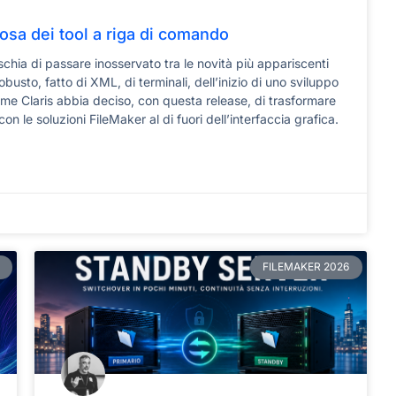
iosa dei tool a riga di comando
schia di passare inosservato tra le novità più appariscenti
obusto, fatto di XML, di terminali, dell’inizio di uno sviluppo
ome Claris abbia deciso, con questa release, di trasformare
on le soluzioni FileMaker al di fuori dell’interfaccia grafica.
FILEMAKER 2026