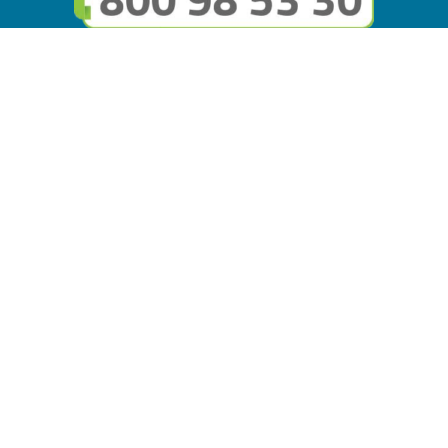
Seguici sui social
Link utili
© Copyright FMGuru. Tutti i diritti riservati a Giulio Villani -
Privacy Policy
Il marchio FMGuru è concesso in uso a EVG Soluzioni S.r.l. -
Via Circonvallazione del Lago SNC, 62035 Fiastra (MC)
P.IVA: 02121630434 | REA: MC294816 - Capitale sociale
10.000 i.v.