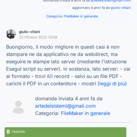
domanda inviata 4 anni fa da
artedeisistemigmail-com
aggiornato 4 anni fa da
giulio-villani
Categoria:
FileMaker in generale
giulio-villani
23 Ottobre 2022 13:08
Buongiorno, il modo migliore in questi casi è non
stampare ne da applicativo ne da webdirect, ma
eseguire le stampe lato server (mediante l'istruzione
Esegui script su server). in sostanza, lato server: - vai
al formato - trovi il/i record - salvi su un file PDF -
carichi il PDF in un contenitore - mostri
(leggi di più)
domanda inviata 4 anni fa da
artedeisistemi@gmail.com
Categoria:
FileMaker in generale
8
risposte