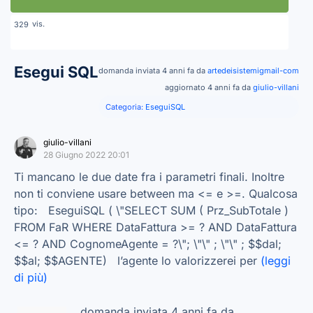
vis.
329
Esegui SQL
domanda inviata 4 anni fa da
artedeisistemigmail-com
aggiornato 4 anni fa da
giulio-villani
Categoria:
EseguiSQL
giulio-villani
28 Giugno 2022 20:01
Ti mancano le due date fra i parametri finali. Inoltre
non ti conviene usare between ma <= e >=. Qualcosa
tipo: EseguiSQL ( \"SELECT SUM ( Prz_SubTotale )
FROM FaR WHERE DataFattura >= ? AND DataFattura
<= ? AND CognomeAgente = ?\"; \"\" ; \"\" ; $$dal;
$$al; $$AGENTE) l’agente lo valorizzerei per
(leggi
di più)
domanda inviata 4 anni fa da