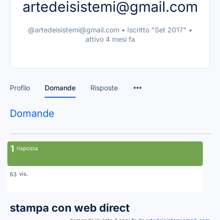
artedeisistemi@gmail.com
@artedeisistemi@gmail.com
•
Iscritto "Set 2017"
•
attivo 4 mesi fa
Profilo
Domande
Risposte
Domande
1
risposta
vis.
63
stampa con web direct