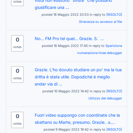
vista non esistono "sviste" che possano
votes
giustificare una ...
posted 16 Maggio 2022 20:53 in reply to
[RISOLTO]
Stranezza su accesso al file
No... FM Pro tel quel... Grazie. S. ...
0
posted 16 Maggio 2022 17:45 in reply to
Sparizione
votes
numerazione linee debugger
Grazie. L'ho dovuto studiare un po' ma la tua
0
dritta è stata utile. Dopodiché è meglio
votes
andar via di ...
posted 10 Maggio 2022 14:42 in reply to
[RISOLTO]
Utilizzo del debugger
Fuori video suppongo con coordinate che la
0
sbattano su Marte, presumo. Grazie. .s....
votes
posted 9 Maggio 2022 19:42 in reply to
[RISOLTO]