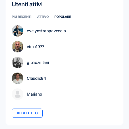
Utenti attivi
PIÙ RECENTI
ATTIVO
POPOLARE
evelynstrappaveccia
vimo1977
giulio.villani
Claudio84
Mariano
VEDI TUTTO