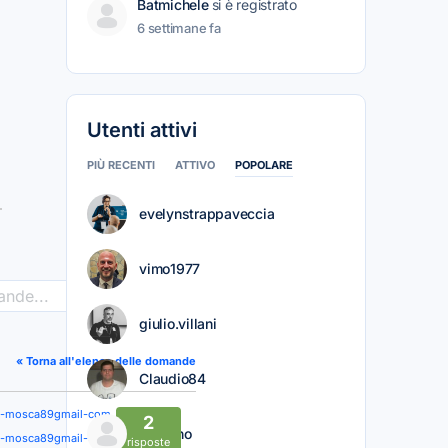
Batmichele
si è registrato
6 settimane fa
Utenti attivi
PIÙ RECENTI
ATTIVO
POPOLARE
evelynstrappaveccia
vimo1977
>
giulio.villani
« Torna all'elenco delle domande
Claudio84
a-mosca89gmail-com
2
Mariano
a-mosca89gmail-com
risposte