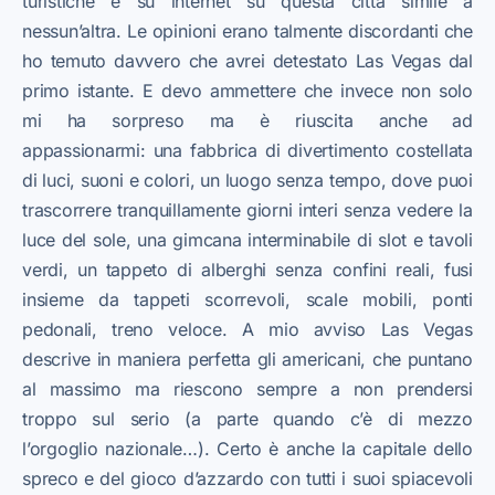
turistiche e su internet su questa città simile a
nessun’altra. Le opinioni erano talmente discordanti che
ho temuto davvero che avrei detestato Las Vegas dal
primo istante. E devo ammettere che invece non solo
mi ha sorpreso ma è riuscita anche ad
appassionarmi: una fabbrica di divertimento costellata
di luci, suoni e colori, un luogo senza tempo, dove puoi
trascorrere tranquillamente giorni interi senza vedere la
luce del sole, una gimcana interminabile di slot e tavoli
verdi, un tappeto di alberghi senza confini reali, fusi
insieme da tappeti scorrevoli, scale mobili, ponti
pedonali, treno veloce. A mio avviso Las Vegas
descrive in maniera perfetta gli americani, che puntano
al massimo ma riescono sempre a non prendersi
troppo sul serio (a parte quando c’è di mezzo
l’orgoglio nazionale…). Certo è anche la capitale dello
spreco e del gioco d’azzardo con tutti i suoi spiacevoli