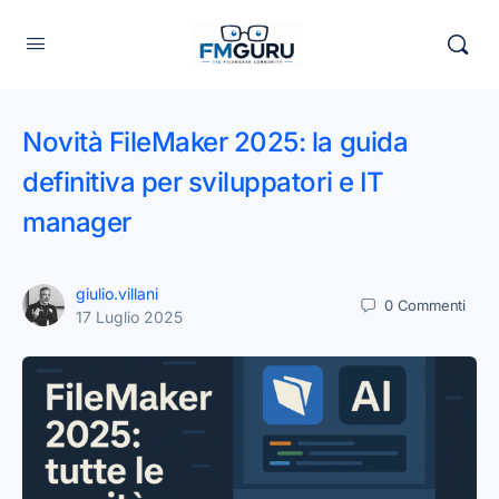
Novità FileMaker 2025: la guida
definitiva per sviluppatori e IT
manager
giulio.villani
0
Commenti
17 Luglio 2025