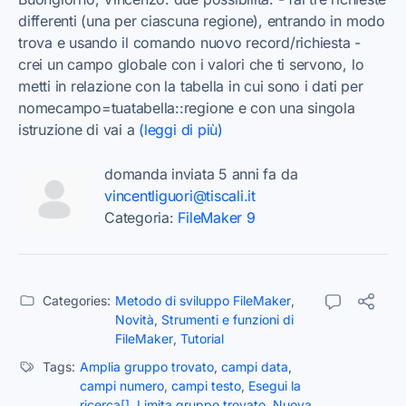
differenti (una per ciascuna regione), entrando in modo
trova e usando il comando nuovo record/richiesta -
crei un campo globale con i valori che ti servono, lo
metti in relazione con la tabella in cui sono i dati per
nomecampo=tuatabella::regione e con una singola
istruzione di vai a
(leggi di più)
domanda inviata 5 anni fa da
vincentliguori@tiscali.it
Categoria:
FileMaker 9
Categories:
Metodo di sviluppo FileMaker
,
Novità
,
Strumenti e funzioni di
FileMaker
,
Tutorial
Tags:
Amplia gruppo trovato
,
campi data
,
campi numero
,
campi testo
,
Esegui la
ricerca[]
,
Limita gruppo trovato
,
Nuova