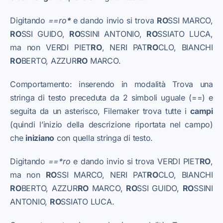
Digitando
==ro
*
e dando invio si trova
RO
SSI MARCO,
RO
SSI GUIDO,
RO
SSINI ANTONIO,
RO
SSIATO LUCA,
ma non VERDI PIET
RO
, NERI PAT
RO
CLO, BIANCHI
RO
BERTO, AZZUR
RO
MARCO.
Comportamento: inserendo in modalità Trova una
stringa di testo preceduta da 2 simboli uguale (==) e
seguita da un asterisco, Filemaker trova tutte i
campi
(quindi l’inizio della descrizione riportata nel campo)
che
iniziano
con quella stringa di testo.
Digitando
==*ro
e dando invio si trova VERDI PIET
RO
,
ma non
RO
SSI MARCO, NERI PAT
RO
CLO, BIANCHI
RO
BERTO, AZZUR
RO
MARCO,
RO
SSI GUIDO,
RO
SSINI
ANTONIO,
RO
SSIATO LUCA.