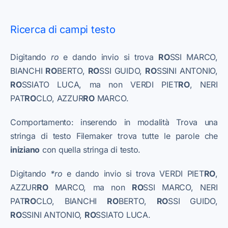
Ricerca di campi testo
Digitando
ro
e dando invio si trova
RO
SSI MARCO,
BIANCHI
RO
BERTO,
RO
SSI GUIDO,
RO
SSINI ANTONIO,
RO
SSIATO LUCA, ma non VERDI PIET
RO
, NERI
PAT
RO
CLO, AZZUR
RO
MARCO.
Comportamento: inserendo in modalità Trova una
stringa di testo Filemaker trova tutte le parole che
iniziano
con quella stringa di testo.
Digitando
*ro
e dando invio si trova VERDI PIET
RO
,
AZZUR
RO
MARCO, ma non
RO
SSI MARCO, NERI
PAT
RO
CLO, BIANCHI
RO
BERTO,
RO
SSI GUIDO,
RO
SSINI ANTONIO,
RO
SSIATO LUCA.