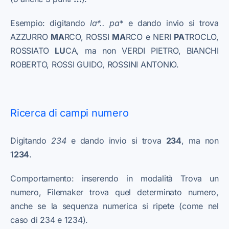
Esempio: digitando
la*.. pa*
e dando invio si trova
AZZURRO
MA
RCO, ROSSI
MA
RCO e NERI
PA
TROCLO,
ROSSIATO
LU
CA, ma non VERDI PIETRO, BIANCHI
ROBERTO, ROSSI GUIDO, ROSSINI ANTONIO.
Ricerca di campi numero
Digitando
234
e dando invio si trova
234
, ma non
1
234
.
Comportamento: inserendo in modalità Trova un
numero, Filemaker trova quel determinato numero,
anche se la sequenza numerica si ripete (come nel
caso di 234 e 1234).