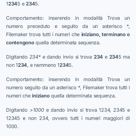
1
234
5 e
234
5.
Comportamento: inserendo in modalità Trova un
numero preceduto e seguito da un asterisco *,
Filemaker trova tutti i numeri che
iniziano, terminano o
contengono
quella determinata sequenza.
Digitando
234*
e dando invio si trova
234
e
234
5 ma
non 1
234
, e nemmeno 1
234
5.
Comportamento: inserendo in modalità Trova un
numero seguito da un asterisco *, Filemaker trova tutti i
numeri che
iniziano
quella determinata sequenza.
Digitando
>1000
e dando invio si trova 1234, 2345 e
12345 e non 234, ovvero tutti i numeri maggiori di
1000.