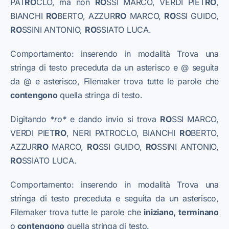
PAT
RO
CLO, ma non
RO
SSI MARCO, VERDI PIET
RO
,
BIANCHI
RO
BERTO, AZZUR
RO
MARCO,
RO
SSI GUIDO,
RO
SSINI ANTONIO,
RO
SSIATO LUCA.
Comportamento: inserendo in modalità Trova una
stringa di testo preceduta da un asterisco e @ seguita
da @ e asterisco, Filemaker trova tutte le parole che
contengono
quella stringa di testo.
​Digitando
*ro*
e dando invio si trova
RO
SSI MARCO,
VERDI PIET
RO
, NERI PATROCLO, BIANCHI
RO
BERTO,
AZZUR
RO
MARCO,
RO
SSI GUIDO,
RO
SSINI ANTONIO,
RO
SSIATO LUCA.
Comportamento: inserendo in modalità Trova una
stringa di testo preceduta e seguita da un asterisco,
Filemaker trova tutte le parole che
iniziano, terminano
o
contengono
quella stringa di testo.