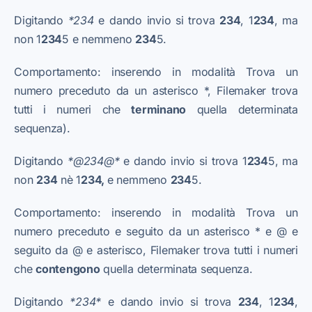
Digitando
*234
e dando invio si trova
234
, 1
234
, ma
non 1
234
5 e nemmeno
234
5.
Comportamento: inserendo in modalità Trova un
numero preceduto da un asterisco *, Filemaker trova
tutti i numeri che
terminano
quella determinata
sequenza).
Digitando
*@234@*
e dando invio si trova 1
234
5, ma
non
234
nè 1
234,
e nemmeno
234
5.
Comportamento: inserendo in modalità Trova un
numero preceduto e seguito da un asterisco * e @ e
seguito da @ e asterisco, Filemaker trova tutti i numeri
che
contengono
quella determinata sequenza.
Digitando
*234*
e dando invio si trova
234
, 1
234
,