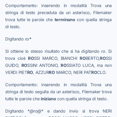
Comportamento: inserendo in modalità Trova una
stringa di testo preceduta da un asterisco, Filemaker
trova tutte le parole che
terminano
con quella stringa
di testo.
Digitando
ro
*
Si ottiene lo stesso risultato che si ha digitando
ro
. Si
trova cioè
RO
SSI MARCO, BIANCHI
RO
BERTO,
RO
SSI
GUIDO,
RO
SSINI ANTONIO,
RO
SSIATO LUCA, ma non
VERDI PIET
RO
, AZZUR
RO
MARCO, NERI PAT
RO
CLO.
Comportamento: inserendo in modalità Trova una
stringa di testo seguita da un asterisco, Filemaker trova
tutte le parole che
iniziano
con quella stringa di testo.
Digitando
*@ro@*
e dando invio si trova NERI