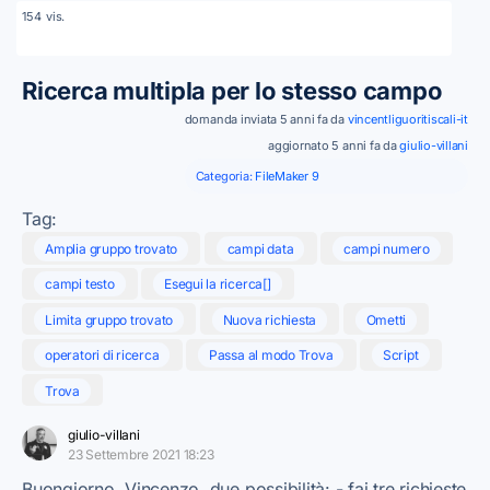
vis.
154
Ricerca multipla per lo stesso campo
domanda inviata 5 anni fa da
vincentliguoritiscali-it
aggiornato 5 anni fa da
giulio-villani
Categoria:
FileMaker 9
Tag:
Amplia gruppo trovato
campi data
campi numero
campi testo
Esegui la ricerca[]
Limita gruppo trovato
Nuova richiesta
Ometti
operatori di ricerca
Passa al modo Trova
Script
Trova
giulio-villani
23 Settembre 2021 18:23
Buongiorno, Vincenzo. due possibilità: - fai tre richieste