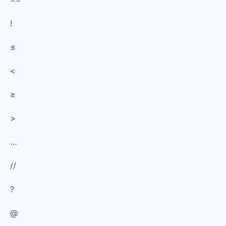
!
≤
<
≥
>
…
//
?
@