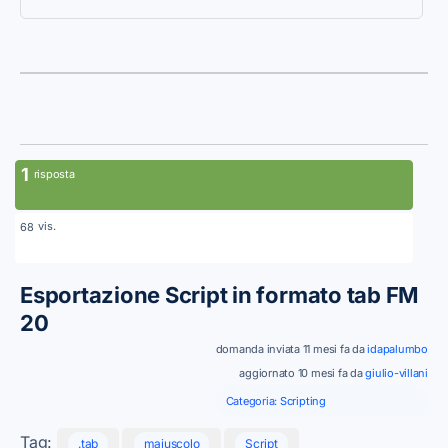
1
risposta
vis.
68
Esportazione Script in formato tab FM
20
domanda inviata 11 mesi fa da
idapalumbo
aggiornato 10 mesi fa da
giulio-villani
Categoria:
Scripting
Tag:
.tab
maiuscolo
Script