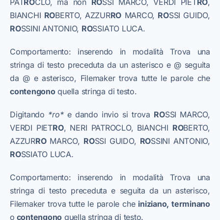
PAT
RO
CLO, ma non
RO
SSI MARCO, VERDI PIET
RO
,
BIANCHI
RO
BERTO, AZZUR
RO
MARCO,
RO
SSI GUIDO,
RO
SSINI ANTONIO,
RO
SSIATO LUCA.
Comportamento: inserendo in modalità Trova una
stringa di testo preceduta da un asterisco e @ seguita
da @ e asterisco, Filemaker trova tutte le parole che
contengono
quella stringa di testo.
​Digitando
*ro*
e dando invio si trova
RO
SSI MARCO,
VERDI PIET
RO
, NERI PATROCLO, BIANCHI
RO
BERTO,
AZZUR
RO
MARCO,
RO
SSI GUIDO,
RO
SSINI ANTONIO,
RO
SSIATO LUCA.
Comportamento: inserendo in modalità Trova una
stringa di testo preceduta e seguita da un asterisco,
Filemaker trova tutte le parole che
iniziano, terminano
o
contengono
quella stringa di testo.