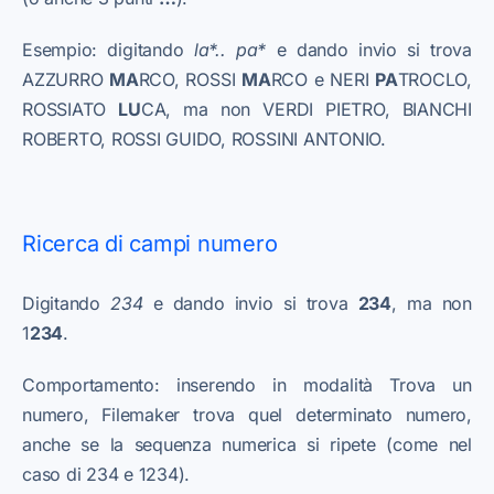
Esempio: digitando
la*.. pa*
e dando invio si trova
AZZURRO
MA
RCO, ROSSI
MA
RCO e NERI
PA
TROCLO,
ROSSIATO
LU
CA, ma non VERDI PIETRO, BIANCHI
ROBERTO, ROSSI GUIDO, ROSSINI ANTONIO.
Ricerca di campi numero
Digitando
234
e dando invio si trova
234
, ma non
1
234
.
Comportamento: inserendo in modalità Trova un
numero, Filemaker trova quel determinato numero,
anche se la sequenza numerica si ripete (come nel
caso di 234 e 1234).