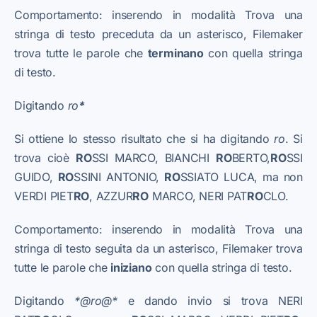
Comportamento: inserendo in modalità Trova una
stringa di testo preceduta da un asterisco, Filemaker
trova tutte le parole che
terminano
con quella stringa
di testo.
Digitando
ro
*
Si ottiene lo stesso risultato che si ha digitando
ro
. Si
trova cioè
RO
SSI MARCO, BIANCHI
RO
BERTO,
RO
SSI
GUIDO,
RO
SSINI ANTONIO,
RO
SSIATO LUCA, ma non
VERDI PIET
RO
, AZZUR
RO
MARCO, NERI PAT
RO
CLO.
Comportamento: inserendo in modalità Trova una
stringa di testo seguita da un asterisco, Filemaker trova
tutte le parole che
iniziano
con quella stringa di testo.
Digitando
*@ro@*
e dando invio si trova NERI