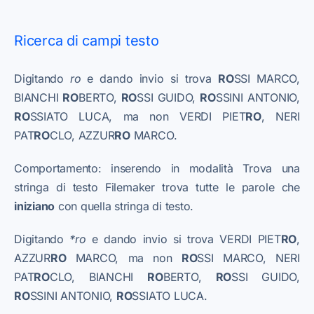
Ricerca di campi testo
Digitando
ro
e dando invio si trova
RO
SSI MARCO,
BIANCHI
RO
BERTO,
RO
SSI GUIDO,
RO
SSINI ANTONIO,
RO
SSIATO LUCA, ma non VERDI PIET
RO
, NERI
PAT
RO
CLO, AZZUR
RO
MARCO.
Comportamento: inserendo in modalità Trova una
stringa di testo Filemaker trova tutte le parole che
iniziano
con quella stringa di testo.
Digitando
*ro
e dando invio si trova VERDI PIET
RO
,
AZZUR
RO
MARCO, ma non
RO
SSI MARCO, NERI
PAT
RO
CLO, BIANCHI
RO
BERTO,
RO
SSI GUIDO,
RO
SSINI ANTONIO,
RO
SSIATO LUCA.