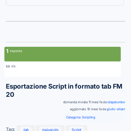
1
risposta
vis.
68
Esportazione Script in formato tab FM
20
domanda inviata 11 mesi fa da
idapalumbo
aggiornato 10 mesi fa da
giulio-villani
Categoria:
Scripting
Tag:
.tab
maiuscolo
Script