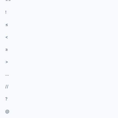
!
≤
<
≥
>
…
//
?
@