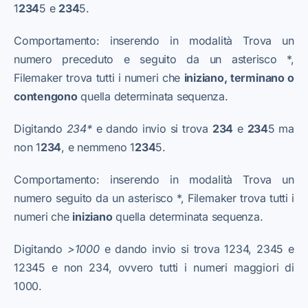
1
234
5 e
234
5.
Comportamento: inserendo in modalità Trova un
numero preceduto e seguito da un asterisco *,
Filemaker trova tutti i numeri che
iniziano, terminano o
contengono
quella determinata sequenza.
Digitando
234*
e dando invio si trova
234
e
234
5 ma
non 1
234
, e nemmeno 1
234
5.
Comportamento: inserendo in modalità Trova un
numero seguito da un asterisco *, Filemaker trova tutti i
numeri che
iniziano
quella determinata sequenza.
Digitando
>1000
e dando invio si trova 1234, 2345 e
12345 e non 234, ovvero tutti i numeri maggiori di
1000.