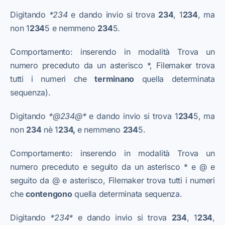
Digitando
*234
e dando invio si trova
234
, 1
234
, ma
non 1
234
5 e nemmeno
234
5.
Comportamento: inserendo in modalità Trova un
numero preceduto da un asterisco *, Filemaker trova
tutti i numeri che
terminano
quella determinata
sequenza).
Digitando
*@234@*
e dando invio si trova 1
234
5, ma
non
234
nè 1
234,
e nemmeno
234
5.
Comportamento: inserendo in modalità Trova un
numero preceduto e seguito da un asterisco * e @ e
seguito da @ e asterisco, Filemaker trova tutti i numeri
che
contengono
quella determinata sequenza.
Digitando
*234*
e dando invio si trova
234
, 1
234
,