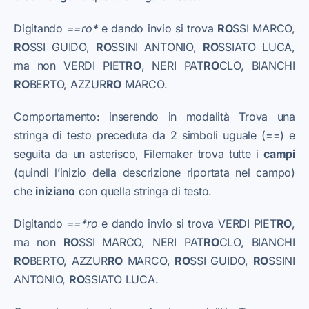
Digitando
==ro
*
e dando invio si trova
RO
SSI MARCO,
RO
SSI GUIDO,
RO
SSINI ANTONIO,
RO
SSIATO LUCA,
ma non VERDI PIET
RO
, NERI PAT
RO
CLO, BIANCHI
RO
BERTO, AZZUR
RO
MARCO.
Comportamento: inserendo in modalità Trova una
stringa di testo preceduta da 2 simboli uguale (==) e
seguita da un asterisco, Filemaker trova tutte i
campi
(quindi l’inizio della descrizione riportata nel campo)
che
iniziano
con quella stringa di testo.
Digitando
==*ro
e dando invio si trova VERDI PIET
RO
,
ma non
RO
SSI MARCO, NERI PAT
RO
CLO, BIANCHI
RO
BERTO, AZZUR
RO
MARCO,
RO
SSI GUIDO,
RO
SSINI
ANTONIO,
RO
SSIATO LUCA.