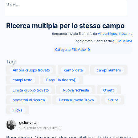
vis.
154
Ricerca multipla per lo stesso campo
domanda inviata 5 anni fa da
vincentliguoritiscali-it
aggiornato 5 anni fa da
giulio-villani
Categoria:
FileMaker 9
Tag:
Amplia gruppo trovato
campi data
campi numero
campi testo
Esegui la ricerca[]
Limita gruppo trovato
Nuova richiesta
Ometti
operatori di ricerca
Passa al modo Trova
Script
Trova
giulio-villani
23 Settembre 2021 18:23
Buongiorno, Vincenzo. due possibilità: - fai tre richieste