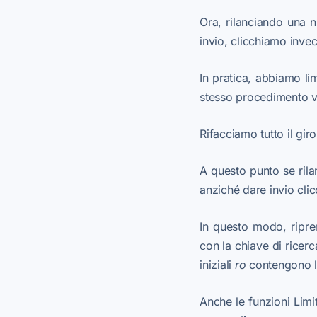
Ora, rilanciando una n
invio, clicchiamo inve
In pratica, abbiamo li
stesso procedimento v
Rifacciamo tutto il gi
A questo punto se ril
anziché dare invio cl
In questo modo, ripre
con la chiave di ricer
iniziali
ro
contengono l
Anche le funzioni Limi