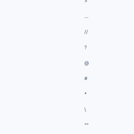
>
…
//
?
@
#
*
\
“”