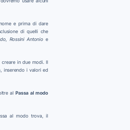
dovremo usare alcuni
ome e prima di dare
clusione di quelli che
ido
,
Rossi
ni Antonio
e
creare in due modi. Il
, inserendo i valori ed
oltre al
Passa al modo
assa al modo trova, il