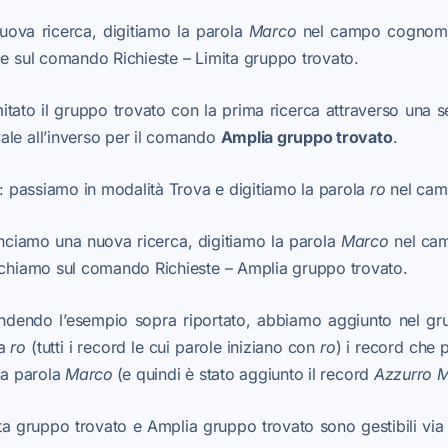
uova ricerca, digitiamo la parola
Marco
nel campo cognome
ce sul comando Richieste – Limita gruppo trovato.
mitato il gruppo trovato con la prima ricerca attraverso una
ale all’inverso per il comando
Amplia gruppo trovato
.
ro: passiamo in modalità Trova e digitiamo la parola
ro
nel ca
anciamo una nuova ricerca, digitiamo la parola
Marco
nel ca
icchiamo sul comando Richieste – Amplia gruppo trovato.
ndendo l’esempio sopra riportato, abbiamo aggiunto nel gr
ca
ro
(tutti i record le cui parole iniziano con
ro
) i record che
a parola
Marco
(e quindi è stato aggiunto il record
Azzurro
M
ta gruppo trovato e Amplia gruppo trovato sono gestibili via