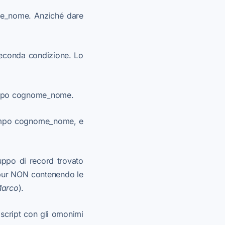
_nome. Anziché dare
 seconda condizione. Lo
mpo cognome_nome.
mpo cognome_nome, e
uppo di record trovato
 pur NON contenendo le
arco
).
 script con gli omonimi