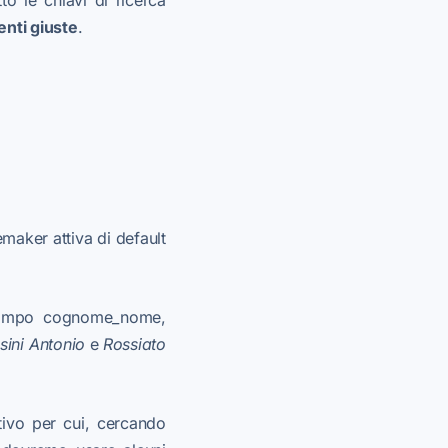
 le chiavi di ricerca
lenti giuste
.
lemaker attiva di default
ampo cognome_nome,
si
ni Antonio
e
Rossi
ato
tivo per cui, cercando