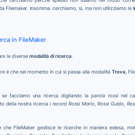
che cerchiamo perché spesso non usiamo nel modo corretto
da Filemaker. Insomma: cerchiamo, sì, ma non utilizziamo le
erca in FileMaker
are le diverse
modalità di ricerca
.
re è che nel momento in cui si passa alla modalità
Trova
, Fi
 se facciamo una ricerca digitando la parola
rossi
nel c
to della nostra ricerca i record
Rossi
Mario
,
Rossi Guido
,
Ros
e che FileMaker gestisce le ricerche in maniera estesa, mo