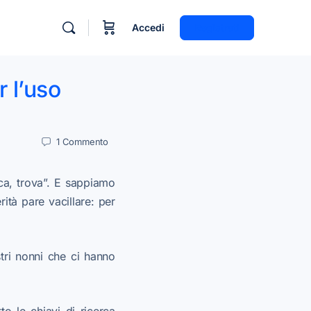
Accedi
Registrati
r l’uso
1
Commento
ca, trova”. E sappiamo
ità pare vacillare: per
tri nonni che ci hanno