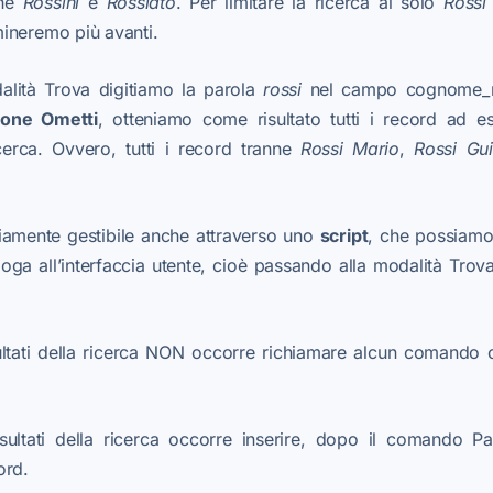
che
Rossini
e
Rossiato
. Per limitare la ricerca al solo
Rossi
ineremo più avanti.
alità Trova digitiamo la parola
rossi
nel campo cognome_n
ione Ometti
, otteniamo come risultato tutti i record ad es
cerca. Ovvero, tutti i record tranne
Rossi Mario
,
Rossi Gu
amente gestibile anche attraverso uno
script
, che possiamo 
oga all’interfaccia utente, cioè passando alla modalità Trova
sultati della ricerca NON occorre richiamare alcun comando 
isultati della ricerca occorre inserire, dopo il comando P
ord.