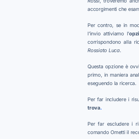
Rossi
, troveremo an
accorgimenti che esam
Per contro, se in mod
l’invio attiviamo l’
opz
corrispondono alla ri
Rossi
ato Luca
.
Questa opzione è ovvi
primo, in maniera anal
eseguendo la ricerca.
Per far includere i ri
trova
.
Per far escludere i r
comando Ometti il rec