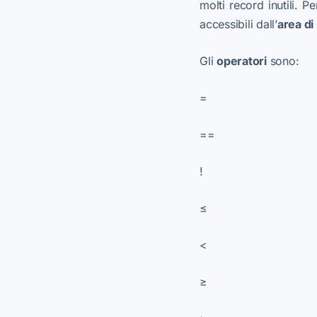
molti record inutili. 
accessibili dall’
area di
Gli
operatori
sono:
=
==
!
≤
<
≥