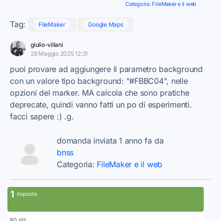
Categoria:
FileMaker e il web
Tag:
FileMaker
Google Maps
giulio-villani
29 Maggio 2025 12:31
puoi provare ad aggiungere il parametro background
con un valore tipo background: "#FBBC04", nelle
opzioni del marker. MA calcola che sono pratiche
deprecate, quindi vanno fatti un po di esperimenti.
facci sapere :) .g.
domanda inviata 1 anno fa da
bnss
Categoria:
FileMaker e il web
1
risposta
vis.
80