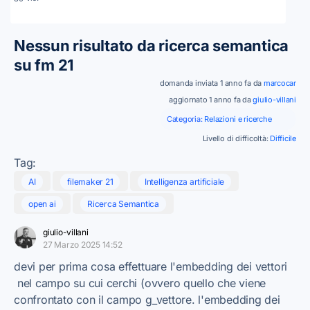
Nessun risultato da ricerca semantica
su fm 21
domanda inviata 1 anno fa da
marcocar
aggiornato 1 anno fa da
giulio-villani
Categoria:
Relazioni e ricerche
Livello di difficoltà:
Difficile
Tag:
AI
filemaker 21
Intelligenza artificiale
open ai
Ricerca Semantica
giulio-villani
27 Marzo 2025 14:52
devi per prima cosa effettuare l'embedding dei vettori
nel campo su cui cerchi (ovvero quello che viene
confrontato con il campo g_vettore. l'embedding dei