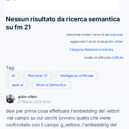
Nessun risultato da ricerca semantica
su fm 21
domanda inviata 1 anno fa da
marcocar
aggiornato 1 anno fa da
giulio-villani
Categoria:
Relazioni e ricerche
Livello di difficoltà:
Difficile
Tag:
AI
filemaker 21
Intelligenza artificiale
open ai
Ricerca Semantica
giulio-villani
27 Marzo 2025 14:52
devi per prima cosa effettuare l'embedding dei vettori
nel campo su cui cerchi (ovvero quello che viene
confrontato con il campo g_vettore. l'embedding dei