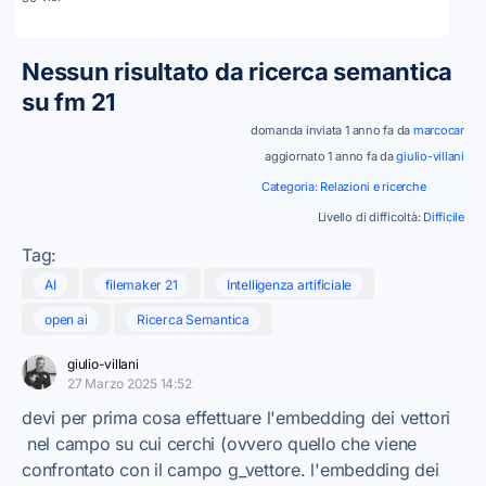
Nessun risultato da ricerca semantica
su fm 21
domanda inviata 1 anno fa da
marcocar
aggiornato 1 anno fa da
giulio-villani
Categoria:
Relazioni e ricerche
Livello di difficoltà:
Difficile
Tag:
AI
filemaker 21
Intelligenza artificiale
open ai
Ricerca Semantica
giulio-villani
27 Marzo 2025 14:52
devi per prima cosa effettuare l'embedding dei vettori
nel campo su cui cerchi (ovvero quello che viene
confrontato con il campo g_vettore. l'embedding dei