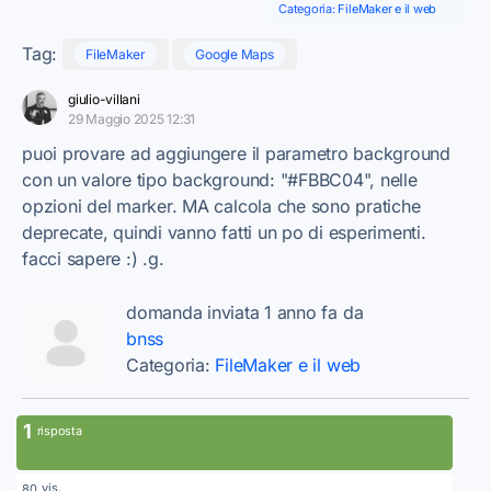
Categoria:
FileMaker e il web
Tag:
FileMaker
Google Maps
giulio-villani
29 Maggio 2025 12:31
puoi provare ad aggiungere il parametro background
con un valore tipo background: "#FBBC04", nelle
opzioni del marker. MA calcola che sono pratiche
deprecate, quindi vanno fatti un po di esperimenti.
facci sapere :) .g.
domanda inviata 1 anno fa da
bnss
Categoria:
FileMaker e il web
1
risposta
vis.
80